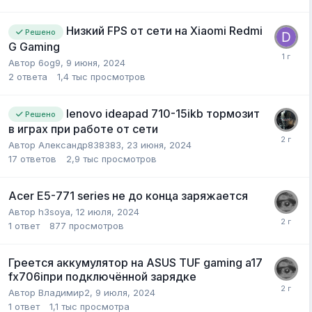
Низкий FPS от сети на Xiaomi Redmi
Решено
G Gaming
Автор
6og9
,
9 июня, 2024
2
ответа
1,4 тыс
просмотров
lenovo ideapad 710-15ikb тормозит
Решено
в играх при работе от сети
Автор
Александр838383
,
23 июня, 2024
17
ответов
2,9 тыс
просмотров
Acer E5-771 series не до конца заряжается
Автор
h3soya
,
12 июля, 2024
1
ответ
877
просмотров
Греется аккумулятор на ASUS TUF gaming a17
fx706iпри подключённой зарядке
Автор
Владимир2
,
9 июля, 2024
1
ответ
1,1 тыс
просмотра