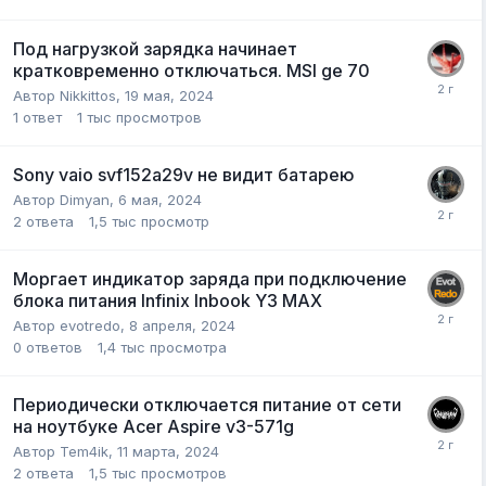
Под нагрузкой зарядка начинает
кратковременно отключаться. MSI ge 70
Автор
Nikkittos
,
19 мая, 2024
1
ответ
1 тыс
просмотров
Sony vaio svf152a29v не видит батарею
Автор
Dimyan
,
6 мая, 2024
2
ответа
1,5 тыс
просмотр
Моргает индикатор заряда при подключение
блока питания Infinix Inbook Y3 MAX
Автор
evotredo
,
8 апреля, 2024
0
ответов
1,4 тыс
просмотра
Периодически отключается питание от сети
на ноутбуке Acer Aspire v3-571g
Автор
Tem4ik
,
11 марта, 2024
2
ответа
1,5 тыс
просмотров