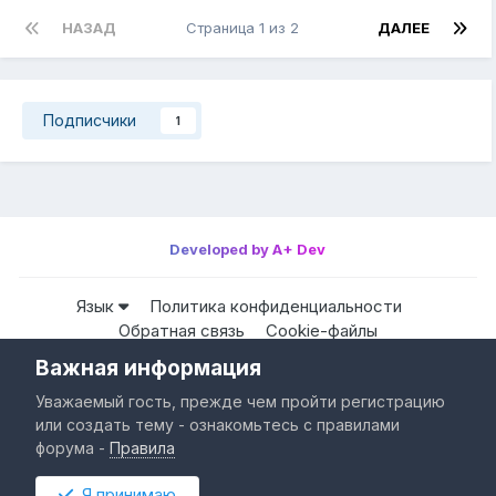
НАЗАД
Страница 1 из 2
ДАЛЕЕ
Подписчики
1
Developed by A+ Dev
Язык
Политика конфиденциальности
Обратная связь
Cookie-файлы
Важная информация
Все права защищены © HappyPC
Уважаемый гость, прежде чем пройти регистрацию
Powered by Invision Community
или создать тему - ознакомьтесь с правилами
форума -
Правила
Я принимаю