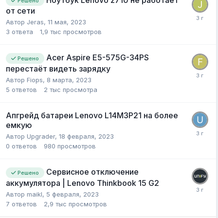
Решено
от сети
Автор
Jeras
,
11 мая, 2023
3
ответа
1,9 тыс
просмотров
Acer Aspire E5-575G-34PS
Решено
перестаёт видеть зарядку
Автор
Fiops
,
8 марта, 2023
5
ответов
2 тыс
просмотра
Апгрейд батареи Lenovo L14M3P21 на более
емкую
Автор
Upgrader
,
18 февраля, 2023
0
ответов
980
просмотров
Сервисное отключение
Решено
аккумулятора | Lenovo Thinkbook 15 G2
Автор
maikl
,
5 февраля, 2023
7
ответов
2,9 тыс
просмотров