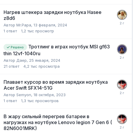
Нагрев штекера зарядки ноутбука Hasee
z8d6
Автор
Mr.Papa
,
13 февраля, 2024
1
ответ
1,2 тыс
просмотр
Тротлинг в играх ноутбук MSI gf63
Решено
thin 12vf-1040ru
Автор
Даер
,
25 января, 2024
21
ответ
4,2 тыс
просмотра
Плавает курсор во время зарядки ноутбука
Acer Swift SFX14-51G
Автор
Semyon
,
18 октября, 2023
1
ответ
1,3 тыс
просмотров
В жару сильный перегрев батареи в
нагрузках на ноутбуке Lenovo legion 7 Gen 6 (
82N6001MRK)