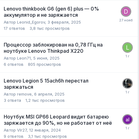
Lenovo thinkbook G6 (gen 6) plus — 0%
аккумулятор и не заряжается
Автор
Leonid_Egorov
,
3 февраля, 2025
17
ответов
3,8 тыс
просмотров
Процессор заблокирован на 0,78 ГГц на
ноутбуке Lenovo Thinkpad X220
Автор
Leon71
,
5 июня, 2025
6
ответов
805
просмотров
Lenovo Legion 5 15ach6h перестал
заряжаться
Автор
remove
,
6 апреля, 2025
3
ответа
1,2 тыс
просмотров
Ноутбук MSI GP66 Leopard видит батарею
заряжается до 90%, но не работает от неё
Автор
Vlr27
,
12 января, 2024
9
ответов
3,1 тыс
просмотров