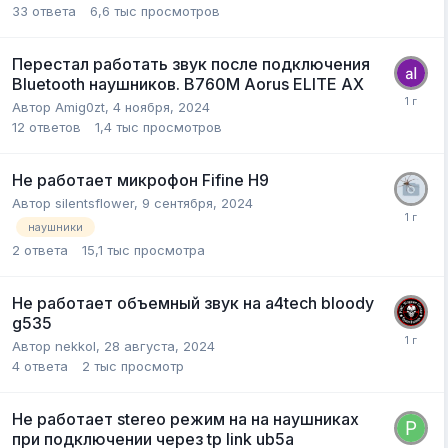
33
ответа
6,6 тыс
просмотров
Перестал работать звук после подключения
Bluetooth наушников. B760M Aorus ELITE AX
Автор
Amig0zt
,
4 ноября, 2024
12
ответов
1,4 тыс
просмотров
Не работает микрофон Fifine H9
Автор
silentsflower
,
9 сентября, 2024
наушники
2
ответа
15,1 тыс
просмотра
Не работает объемный звук на a4tech bloody
g535
Автор
nekkol
,
28 августа, 2024
4
ответа
2 тыс
просмотр
Не работает stereo режим на на наушниках
при подключении через tp link ub5a