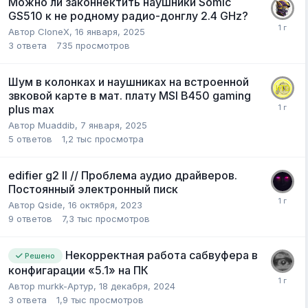
Можно ли законнектить наушники Somic
GS510 к не родному радио-донглу 2.4 GHz?
Автор
CloneX
,
16 января, 2025
3
ответа
735
просмотров
Шум в колонках и наушниках на встроенной
звковой карте в мат. плату MSI B450 gaming
plus max
Автор
Muaddib
,
7 января, 2025
5
ответов
1,2 тыс
просмотра
edifier g2 II // Проблема аудио драйверов.
Постоянный электронный писк
Автор
Qside
,
16 октября, 2023
9
ответов
7,3 тыс
просмотров
Некорректная работа сабвуфера в
Решено
конфигарации «5.1» на ПК
Автор
murkk-Артур
,
18 декабря, 2024
3
ответа
1,9 тыс
просмотров