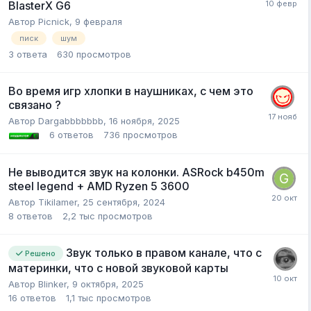
BlasterX G6
Автор
Picnick
,
9 февраля
писк
шум
3
ответа
630
просмотров
Во время игр хлопки в наушниках, с чем это
связано ?
Автор
Dargabbbbbbb
,
16 ноября, 2025
6
ответов
736
просмотров
Не выводится звук на колонки. ASRock b450m
steel legend + AMD Ryzen 5 3600
Автор
Tikilamer
,
25 сентября, 2024
8
ответов
2,2 тыс
просмотров
Звук только в правом канале, что с
Решено
материнки, что с новой звуковой карты
Автор
Blinker
,
9 октября, 2025
16
ответов
1,1 тыс
просмотров