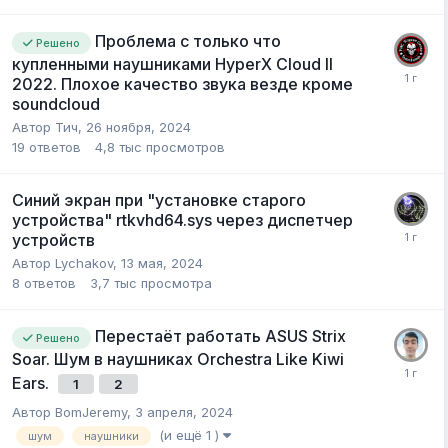
Проблема с только что
Решено
купленными наушниками HyperX Cloud II
2022. Плохое качество звука везде кроме
soundcloud
Автор
Тич
,
26 ноября, 2024
19
ответов
4,8 тыс
просмотров
Синий экран при "установке старого
устройства" rtkvhd64.sys через диспетчер
устройств
Автор
Lychakov
,
13 мая, 2024
8
ответов
3,7 тыс
просмотра
Перестаёт работать ASUS Strix
Решено
Soar. Шум в наушниках Orchestra Like Kiwi
Ears.
1
2
Автор
BomJeremy
,
3 апреля, 2024
(и ещё 1 )
шум
наушники