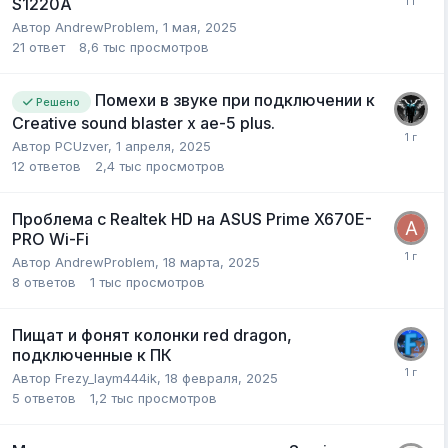
S1220A
Автор
AndrewProblem
,
1 мая, 2025
21
ответ
8,6 тыс
просмотров
Помехи в звуке при подключении к
Решено
Creative sound blaster x ae-5 plus.
Автор
PCUzver
,
1 апреля, 2025
12
ответов
2,4 тыс
просмотров
Проблема с Realtek HD на ASUS Prime X670E-
PRO Wi-Fi
Автор
AndrewProblem
,
18 марта, 2025
8
ответов
1 тыс
просмотров
Пищат и фонят колонки red dragon,
подключенные к ПК
Автор
Frezy_laym444ik
,
18 февраля, 2025
5
ответов
1,2 тыс
просмотров