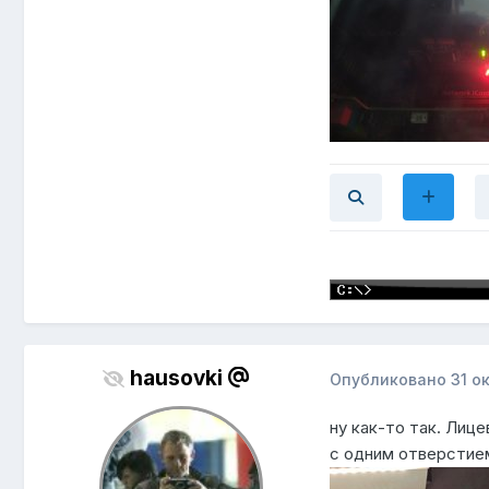
hausovki
Опубликовано
31 о
ну как-то так. Лиц
с одним отверстием