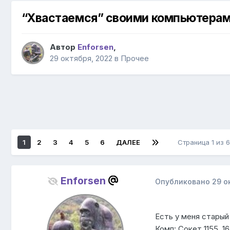
“Хвастаемся” своими компьютера
Автор
Enforsen
,
29 октября, 2022
в
Прочее
1
2
3
4
5
6
ДАЛЕЕ
Страница 1 из
Enforsen
Опубликовано
29 о
Есть у меня старый
Комп: Сокет 1155, 1