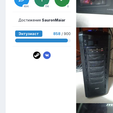
494
114
0
Достижения
SauronMaiar
Энтузиаст
858
/ 900