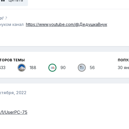
бо!
?
внуком канал
https://www.youtube.com/@ДедушкаВнук
ВТОРОВ ТЕМЫ
ПОПУ
433
188
90
56
30 ян
ктября, 2022
/p/1/UserPC-75