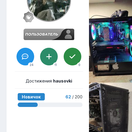
24
11
0
Достижения
hausovki
Новичок
62
/ 200