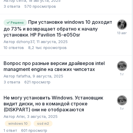
Автор
ceffa
,
18 августа, 2025
3
ответа
570
просмотров
При установке windows 10 доходит
Решено
до 73% и возвращает обратно к началу
установки. HP Pavilion 15-e050sr
Автор
dzhony37
,
11 августа, 2025
10
ответов
8,2 тыс
просмотров
Вопрос про разные версии драйверов intel
managment engine на свежих чипсетах
Автор
fafafha
,
9 августа, 2025
3
ответа
621
просмотр
Не могу установить Windows. Установщик
видит диски, но в командой строке
(DISKPART) они не отображаются
Автор
Arlei
,
3 августа, 2025
windows 10
ssd m2
1
ответ
601
просмотр