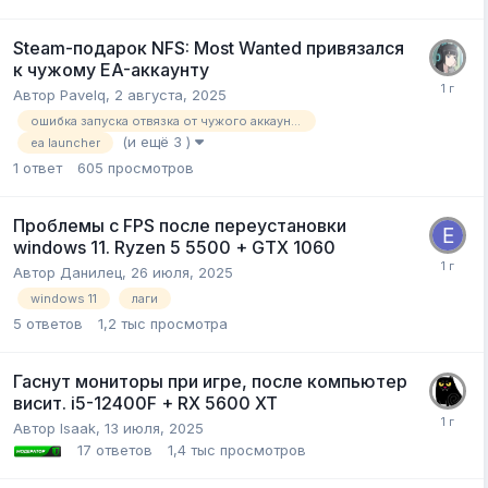
Steam-подарок NFS: Most Wanted привязался
к чужому EA-аккаунту
Автор
Pavelq
,
2 августа, 2025
ошибка запуска отвязка от чужого аккаунта ea launcher
(и ещё 3 )
ea launcher
1
ответ
605
просмотров
Проблемы с FPS после переустановки
windows 11. Ryzen 5 5500 + GTX 1060
Автор
Данилец
,
26 июля, 2025
windows 11
лаги
5
ответов
1,2 тыс
просмотра
Гаснут мониторы при игре, после компьютер
висит. i5-12400F + RX 5600 XT
Автор
Isaak
,
13 июля, 2025
17
ответов
1,4 тыс
просмотров