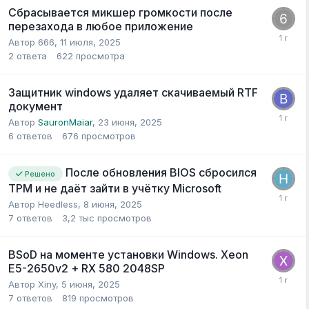
Сбрасывается микшер громкости после
перезахода в любое приложение
Автор
666
,
11 июля, 2025
2
ответа
622
просмотра
Защитник windows удаляет скачиваемый RTF
документ
Автор
SauronMaiar
,
23 июня, 2025
6
ответов
676
просмотров
После обновления BIOS сбросился
Решено
TPM и не даёт зайти в учётку Microsoft
Автор
Heedless
,
8 июня, 2025
7
ответов
3,2 тыс
просмотров
BSoD на моменте установки Windows. Xeon
E5-2650v2 + RX 580 2048SP
Автор
Xiny
,
5 июня, 2025
7
ответов
819
просмотров