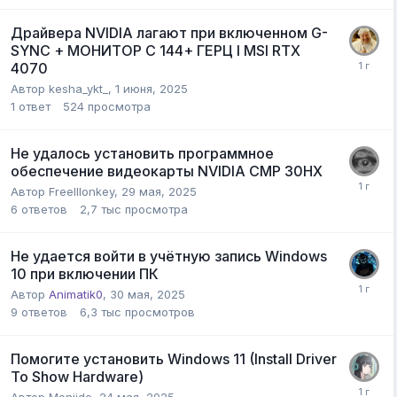
Драйвера NVIDIA лагают при включенном G-
SYNC + МОНИТОР С 144+ ГЕРЦ l MSI RTX
4070
Автор
kesha_ykt_
,
1 июня, 2025
1
ответ
524
просмотра
Не удалось установить программное
обеспечение видеокарты NVIDIA CMP 30HX
Автор
Freelllonkey
,
29 мая, 2025
6
ответов
2,7 тыс
просмотра
Не удается войти в учётную запись Windows
10 при включении ПК
Автор
Animatik0
,
30 мая, 2025
9
ответов
6,3 тыс
просмотров
Помогите установить Windows 11 (Install Driver
To Show Hardware)
Автор
Menjido
,
24 мая, 2025