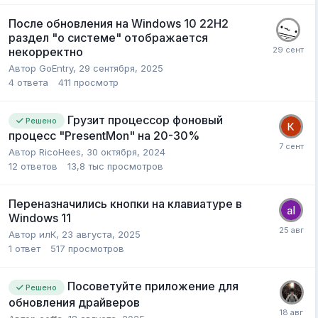
После обновления на Windows 10 22H2
раздел "о системе" отображается
некорректно
Автор
GoEntry
,
29 сентября, 2025
4
ответа
411
просмотр
Грузит процессор фоновый
Решено
процесс "PresentMon" на 20-30%
Автор
RicoHees
,
30 октября, 2024
12
ответов
13,8 тыс
просмотров
Переназначились кнопки на клавиатуре в
Windows 11
Автор
илК
,
23 августа, 2025
1
ответ
517
просмотров
Посоветуйте приложение для
Решено
обновления драйверов