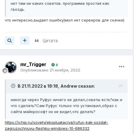
нет там ни каких советов. программа простая как
гвоздь.
что интересно,выдает ошибку)мол нет серверов для скачки)
Цитата
mr_Trigger
8
Опубликовано
21 ноября, 2022
В 21.11.2022 в 18:18,
Andrew
сказал:
никогда через Руфус ничего не делал,советы есть?как и
что сделать?Сам Руфус только что установил,образ с
сайта майкрософт он не видит,что делать?
https://ichip.ru/sovety/ekspluataciya/rufus-kak-sozdat-
zagruzochnuyu-fleshku-windows-10-686332