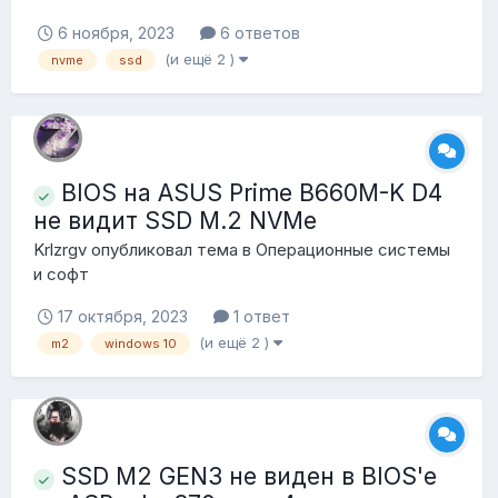
6 ноября, 2023
6 ответов
(и ещё 2 )
nvme
ssd
BIOS на ASUS Prime B660M-K D4
не видит SSD M.2 NVMe
Krlzrgv
опубликовал тема в
Операционные системы
и софт
17 октября, 2023
1 ответ
(и ещё 2 )
m2
windows 10
SSD M2 GEN3 не виден в BIOS'e