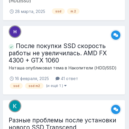
(HDD/SSD)
28 марта, 2025
ssd
m.2
После покупки SSD скорость
работы не увеличилась. AMD FX
4300 + GTX 1060
Наташа
опубликовал тема в
Накопители (HDD/SSD)
16 февраля, 2025
41 ответ
(и ещё 1 )
ssd
ssd m2
Разные проблемы после установки
нового SSD Transcend