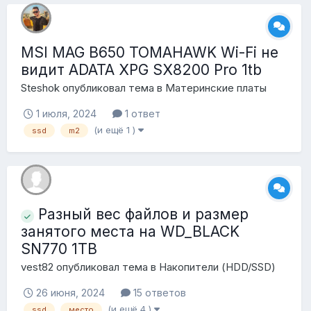
MSI MAG B650 TOMAHAWK Wi-Fi не
видит ADATA XPG SX8200 Pro 1tb
Steshok
опубликовал тема в
Материнские платы
1 июля, 2024
1 ответ
(и ещё 1 )
ssd
m2
Разный вес файлов и размер
занятого места на WD_BLACK
SN770 1TB
vest82
опубликовал тема в
Накопители (HDD/SSD)
26 июня, 2024
15 ответов
(и ещё 4 )
ssd
место