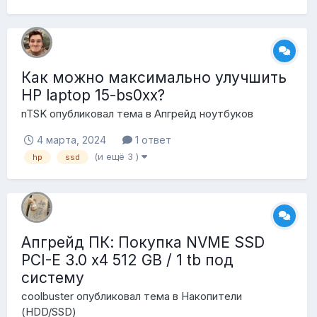
Как можно максимально улучшить
HP laptop 15-bs0xx?
nTSK
опубликовал тема в
Апгрейд ноутбуков
4 марта, 2024
1 ответ
(и ещё 3 )
hp
ssd
Апгрейд ПК: Покупка NVME SSD
PCI-E 3.0 x4 512 GB / 1 tb под
систему
coolbuster
опубликовал тема в
Накопители
(HDD/SSD)