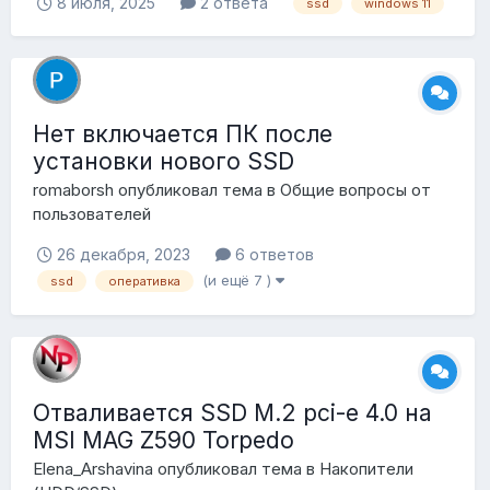
8 июля, 2025
2 ответа
ssd
windows 11
Нет включается ПК после
установки нового SSD
romaborsh
опубликовал тема в
Общие вопросы от
пользователей
26 декабря, 2023
6 ответов
(и ещё 7 )
ssd
оперативка
Отваливается SSD M.2 pci-e 4.0 на
MSI MAG Z590 Torpedo
Elena_Arshavina
опубликовал тема в
Накопители