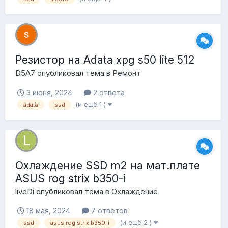
Резистор на Adata xpg s50 lite 512
D5A7
опубликовал тема в
Ремонт
3 июня, 2024
2 ответа
(и ещё 1 )
adata
ssd
Охлаждение SSD m2 на мат.плате
ASUS rog strix b350-i
liveDi
опубликовал тема в
Охлаждение
18 мая, 2024
7 ответов
(и ещё 2 )
ssd
asus rog strix b350-i