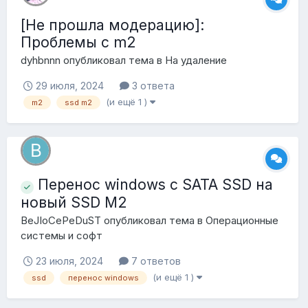
[Не прошла модерацию]:
Проблемы с m2
dyhbnnn
опубликовал тема в
На удаление
29 июля, 2024
3 ответа
(и ещё 1 )
m2
ssd m2
Перенос windows с SATA SSD на
новый SSD M2
BeJIoCePeDuST
опубликовал тема в
Операционные
системы и софт
23 июля, 2024
7 ответов
(и ещё 1 )
ssd
перенос windows