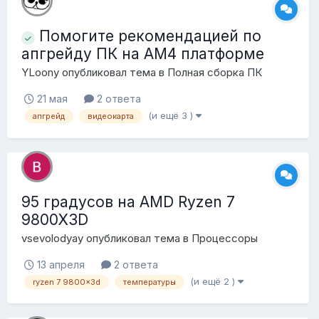
Помогите рекомендацией по
апгрейду ПК на AM4 платформе
YLoony
опубликовал тема в
Полная сборка ПК
21 мая
2 ответа
(и ещё 3 )
апгрейд
видеокарта
95 градусов на AMD Ryzen 7
9800X3D
vsevolodyay
опубликовал тема в
Процессоры
13 апреля
2 ответа
(и ещё 2 )
ryzen 7 9800x3d
температуры