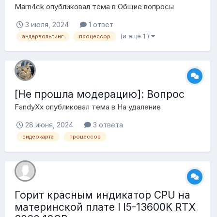
Marn4ck
опубликовал тема в
Общие вопросы
3 июля, 2024
1 ответ
(и ещё 1 )
андервольтинг
процессор
[Не прошла модерацию]: Вопрос
FandyXx
опубликовал тема в
На удаление
28 июня, 2024
3 ответа
видеокарта
процессор
Горит красным индикатор CPU на
материнской плате l I5-13600K RTX