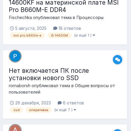
14600KF на материнской плате MSI
Pro B660M-E DDR4
Fischechka
опубликовал тема в
Процессоры
5 августа, 2025
18 ответов
(и ещё 1 )
msi pro b660m-e
i5 14600kf
Нет включается ПК после
установки нового SSD
romaborsh
опубликовал тема в
Общие вопросы от
пользователей
26 декабря, 2023
6 ответов
(и ещё 7 )
ssd
оперативка