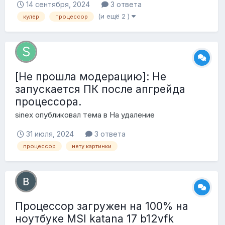
14 сентября, 2024
3 ответа
(и ещё 2 )
кулер
процессор
[Не прошла модерацию]: Не
запускается ПК после апгрейда
процессора.
sinex
опубликовал тема в
На удаление
31 июля, 2024
3 ответа
процессор
нету картинки
Процессор загружен на 100% на
ноутбуке MSI katana 17 b12vfk