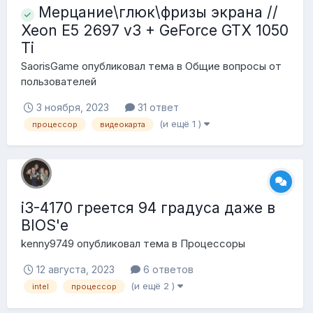
Мерцание\глюк\фризы экрана //
Xeon E5 2697 v3 + GeForce GTX 1050
Ti
SaorisGame
опубликовал тема в
Общие вопросы от
пользователей
3 ноября, 2023
31 ответ
(и ещё 1 )
процессор
видеокарта
i3-4170 греется 94 градуса даже в
BIOS'e
kenny9749
опубликовал тема в
Процессоры
12 августа, 2023
6 ответов
(и ещё 2 )
intel
процессор