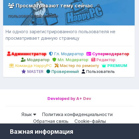
Просматривают тему сейчас
0
пользователей онлайн
Ни одного зарегистрированного пользователя не
просматривает данную страницу
Администратор
Гл. Модератор
Супермодератор
Модератор
Мл. Модератор
Редактор
Команда HappyPC
Мастер по ремонту
PREMIUM
MASTER
Проверенный
Пользователь
Developed by A+ Dev
Язык
Политика конфиденциальности
Обратная связь
Cookie-файлы
Важная информация
Все права защищены © HappyPC