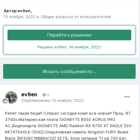
Автор
ev9en
,
13 ноября, 2022
в
Общие вопросы от пользователей
Перейти к решению
Решено ev9en,
14 ноября, 2022
Искать сообщения по...
ev9en
0
Опубликовано
13 ноября, 2022
Ребят такая беда!! Собрал сегодня комп всё новое!! Проц R7
3700x,Материнская плата GIGABYTE B550 AORUS PRO
AC,Видеокарта GIGABYTE AMD Radeon RX 6700 XT EAGLE [GV-
R67XTEAGLE-12GD],Оперативная память Kingston FURY Beast
Black [KF426C16BBK4/32] 32 ГБ, блок питание Тт на 700 ват..