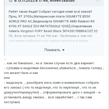
В 13.11.2022 в 17:46,
ev9en
сказал:
Ребят такая беда!! Собрал сегодня комп всё новое!!
Проц R7 3700x,Материнская плата GIGABYTE B550
AORUS PRO AC,Видеокарта GIGABYTE AMD Radeon RX
6700 XT EAGLE [GV-R67XTEAGLE-12GD],Оперативная
память Kingston FURY Beast Black [KF426C16BBK4/32] 32
ГБ, блок питание Тт на 700 ват.. Проблема в том что
системник работает всё кулеры крутятся а моник
перезагружается всё время пренудительно каждые 5-10
Показать
мин... Уже всю голову изломал....Помогите плизззз
?
...
... как не банально , но в таком случае есть два вариант.
- сутками и неделями бесконечно убиваться , ломать голову ,
что может быть и как
или
- выдохнуть ... разобрать весь комп и внимательно собрать
его заново ( что то недоткнул, что то переткнул , что то не
докрутил/перекрутил) ... отформатировать диск с виндой - и
установить винду заново... всё заработает ... ( так сам
поступаю)