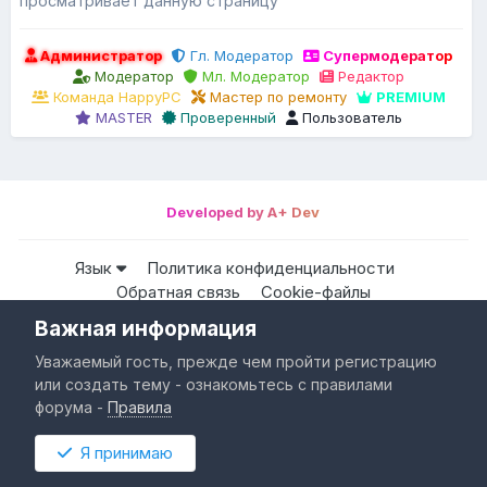
просматривает данную страницу
Администратор
Гл. Модератор
Супермодератор
Модератор
Мл. Модератор
Редактор
Команда HappyPC
Мастер по ремонту
PREMIUM
MASTER
Проверенный
Пользователь
Developed by A+ Dev
Язык
Политика конфиденциальности
Обратная связь
Cookie-файлы
Важная информация
Все права защищены © HappyPC
Уважаемый гость, прежде чем пройти регистрацию
Powered by Invision Community
или создать тему - ознакомьтесь с правилами
форума -
Правила
Я принимаю