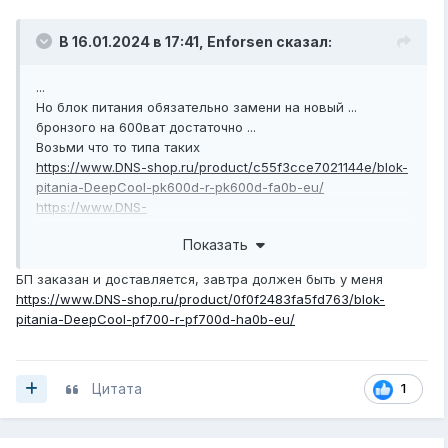
В 16.01.2024 в 17:41,
Enforsen
сказал:
...
Но блок питания обязательно замени на новый ...
бронзого на 600ват достаточно ...
Возьми что то типа таких
https://www.DNS-shop.ru/product/c55f3cce7021144e/blok-
pitania-DeepCool-pk600d-r-pk600d-fa0b-eu/
https://www.DNS-
shop.ru/product/a8d22c0e3180ed20/blok-pitania-chieftec-
Показать
proton-600w-bulk-bdf-600s-bulk-fob/
БП заказан и доставляется, завтра должен быть у меня
пс
https://www.DNS-shop.ru/product/0f0f2483fa5fd763/blok-
Обязательно замени старый БП...!
pitania-DeepCool-pf700-r-pf700d-ha0b-eu/
Цитата
1