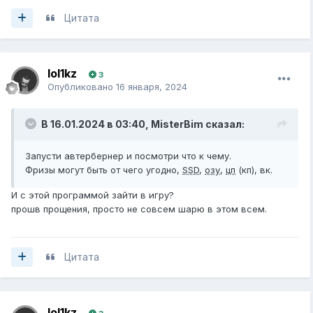
Цитата
lol1kz
3
Опубликовано
16 января, 2024
В 16.01.2024 в 03:40,
MisterBim
сказал:
Запусти автербернер и посмотри что к чему.
Фризы могут быть от чего угодно,
SSD
,
озу
,
цп
(кп), вк.
И с этой программой зайти в игру?
прошв прощения, просто не совсем шарю в этом всем.
Цитата
lol1kz