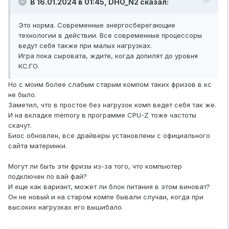
В 16.01.2024 в 01:45,
DHO_N2
сказал:
Это норма. Современные энергосберегающие
технологии в действии. Все современные процессоры
ведут себя также при малых нагрузках.
Игра пока сыровата, ждите, когда допилят до уровня
КС:ГО.
Но с моим более слабым старым компом таких фризов в кс
не было.
Заметил, что в простое без нагрузок комп ведет себя так же.
И на вкладке memory в программе CPU-Z тоже частоты
скачут.
Биос обновлен, все драйверы установлены с официального
сайта материнки.
Могут ли быть эти фризы из-за того, что компьютер
подключен по вай фай?
И еще как вариант, может ли блок питания в этом виноват?
Он не новый и на старом компе бывали случаи, когда при
высоких нагрузках его вышибало.