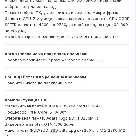
Всем привет! У меня проблема с моим новым ПК, который
собрал пару часов назад.
Только собрал ПК, установил кс и заметил микро фризы.
Зашел в CPU-Z и увидел такую картину на вкалдке CPU CORE
SPEED скачет: то 4000, то 2700, то вообще падает до 400-800
на секунду.
Ужасно напрягают мелки фризы, что может быть не так?
Когда (после чего) появилась проблема:
Проблема появилась сразу же после сборки ПК.
Ваши действия по решению проблемы:
Пока что ничего не предпринимал.
Комплектующие ПК:
Материнская плата:MSI MAG B560M Mortar Wi-Fi
Процессор: Intel Core i5 10400f
Оперативная память:Adata 16gb DDR4 3200MHz
Видеокарта:sinotex GTX 1660 Super
Накопители (
HDD
/SDD):
SSD
adta xpg sx8200 pro M.2 2280 512