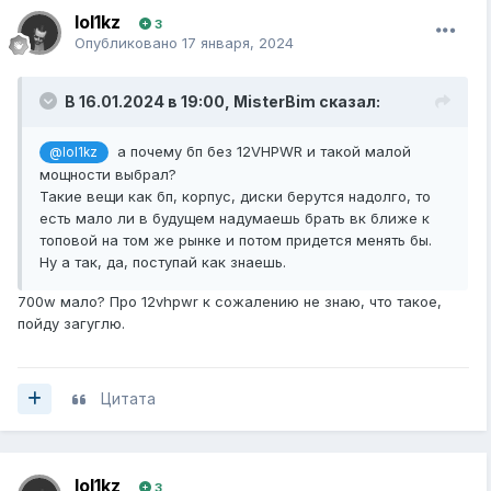
lol1kz
3
Опубликовано
17 января, 2024
В 16.01.2024 в 19:00,
MisterBim
сказал:
а почему бп без 12VHPWR и такой малой
@lol1kz
мощности выбрал?
Такие вещи как бп, корпус, диски берутся надолго, то
есть мало ли в будущем надумаешь брать вк ближе к
топовой на том же рынке и потом придется менять бы.
Ну а так, да, поступай как знаешь.
700w мало? Про 12vhpwr к сожалению не знаю, что такое,
пойду загуглю.
Цитата
lol1kz
3