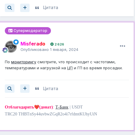
Цитата
Супермодератор
Misferado
2 626
Опубликовано
1 января, 2024
По
мониторингу
смотрите, что происходит с частотами,
температурами и нагрузкой на
ЦП
и ГП во время просадки.
Цитата
❤️
Отблагодарить
(донат)
:
Т-Банк
| USDT
TRC20 THBTnSy44uvbwZGqR2o4i7rfdmtKUhyUiN