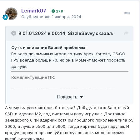
Lemark07
278
Опубликовано
1 января, 2024
В 01.01.2024 в 00:44,
SizzleSavvy
сказал:
Суть и описание Вашей проблемы:
Во всех динамичных играл по типу Apex, fortnite, CS:GO
FPS всегда больше 70, но он в момент может просесть
до нуля.
Комплектующие ПК:
Процессор: AMD Ryzen 3 3200GE with Radeon Vega
Graphics, 3294 МГц
Показать
А чему вы удивляетесь, батенька? Добудьте хоть Sata-шный
Накопители (
HDD
/SDD):
HDD
SSD
, в идеале М2, под систему и пару игрушек. Достаньте
занедорого 6-ти ядерник хотя бы прошлого поколения типа р5
3600, а лучше 5500 или 5600, тогда картина будет другая. И
продув корпуса организуйте получше, хоть молексовыми
китай-вертушками