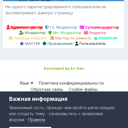
Ни одного зарегистрированного пользователя не
просматривает данную страницу
Администратор
Гл. Модератор
Супермодератор
Модератор
Мл. Модератор
Редактор
Команда HappyPC
Мастер по ремонту
PREMIUM
MASTER
Проверенный
Пользователь
Developed by A+ Dev
Язык
Политика конфиденциальности
Обратная связь
Cookie-файлы
Важная информация
Все права защищены © HappyPC
Уважаемый гость, прежде чем пройти регистрацию
Powered by Invision Community
или создать тему - ознакомьтесь с правилами
форума -
Правила