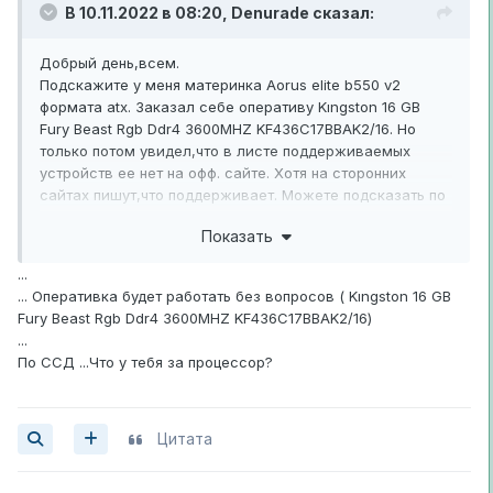
В 10.11.2022 в 08:20,
Denurade
сказал:
Добрый день,всем.
Подскажите у меня материнка Aorus elite b550 v2
формата atx. Заказал себе оперативу Kıngston 16 GB
Fury Beast Rgb Ddr4 3600MHZ KF436C17BBAK2/16. Но
только потом увидел,что в листе поддерживаемых
устройств ее нет на офф. сайте. Хотя на сторонних
сайтах пишут,что поддерживает. Можете подсказать по
этому вопросу?
Показать
И такая же тема с m2
SSD
. Заказал M2 Patriot
...
P400P512GM28H на PCI express 4.0. А в листе такого
... Оперативка будет работать без вопросов ( Kıngston 16 GB
диска нет вообще. Материнка поддерживает PCI express
Fury Beast Rgb Ddr4 3600MHZ KF436C17BBAK2/16)
4.0
...
По ССД ...Что у тебя за процессор?
Цитата