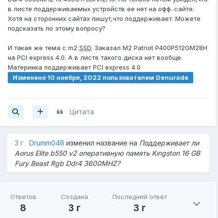
в листе поддерживаемых устройств ее нет на офф. сайте.
Хотя на сторонних сайтах пишут,что поддерживает. Можете
подсказать по этому вопросу?
И такая же тема с m2
SSD
. Заказал M2 Patriot P400P512GM28H
на PCI express 4.0. А в листе такого диска нет вообще.
Материнка поддерживает PCI express 4.0
Изменено
10 ноября, 2022
пользователем Denurade
Цитата
3 г
Drumm046
изменил название на
Поддерживает ли
Aorus Elite b550 v2 оперативную память Kıngston 16 GB
Fury Beast Rgb Ddr4 3600MHZ?
Ответов
Создана
Последний ответ
8
3 г
3 г