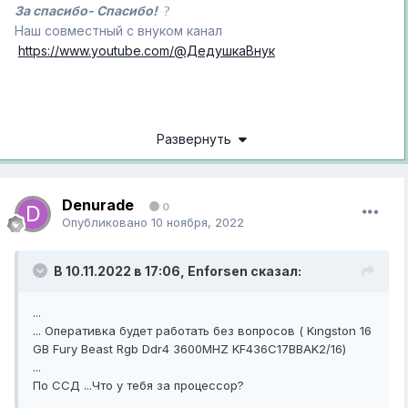
За спасибо- Спасибо!
?
Наш совместный с внуком канал
https://www.youtube.com/@ДедушкаВнук
Развернуть
Denurade
0
Опубликовано
10 ноября, 2022
В 10.11.2022 в 17:06,
Enforsen
сказал:
...
... Оперативка будет работать без вопросов ( Kıngston 16
GB Fury Beast Rgb Ddr4 3600MHZ KF436C17BBAK2/16)
...
По ССД ...Что у тебя за процессор?