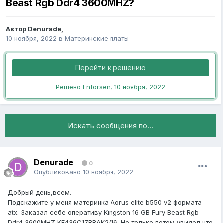
Beast Rgb Ddr4 3600MHZ?
Автор
Denurade
,
10 ноября, 2022
в
Материнские платы
Перейти к решению
Решено Enforsen,
10 ноября, 2022
Искать сообщения по...
Denurade
0
Опубликовано
10 ноября, 2022
Добрый день,всем.
Подскажите у меня материнка Aorus elite b550 v2 формата
atx. Заказал себе оперативу Kıngston 16 GB Fury Beast Rgb
Ddr4 3600MHZ KF436C17BBAK2/16. Но только потом увидел,что