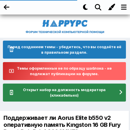
Перед созданием темы - убедитесь, что вы создаёте её
в правильном разделе.
Темы оформленные не по образцу шаблона - не
подлежат публикации на форуме.
Открыт набор на должность модератора
(кликабельно)
Поддерживает ли Aorus Elite b550 v2
оперативную память Kıngston 16 GB Fury