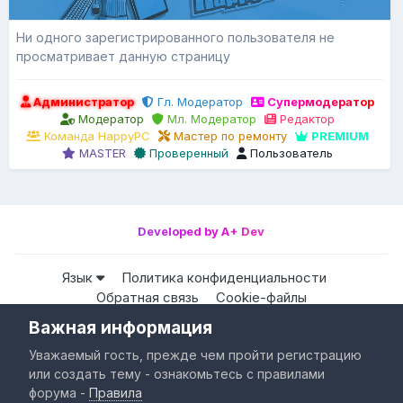
Ни одного зарегистрированного пользователя не
просматривает данную страницу
Администратор
Гл. Модератор
Супермодератор
Модератор
Мл. Модератор
Редактор
Команда HappyPC
Мастер по ремонту
PREMIUM
MASTER
Проверенный
Пользователь
Developed by A+ Dev
Язык
Политика конфиденциальности
Обратная связь
Cookie-файлы
Важная информация
Все права защищены © HappyPC
Уважаемый гость, прежде чем пройти регистрацию
Powered by Invision Community
или создать тему - ознакомьтесь с правилами
форума -
Правила