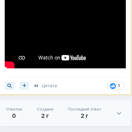
Цитата
1
Ответов
Создана
Последний ответ
0
2 г
2 г