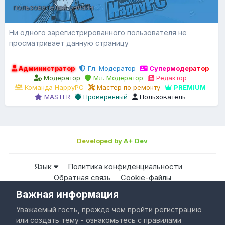
пользователей онлайн
Ни одного зарегистрированного пользователя не
просматривает данную страницу
Администратор
Гл. Модератор
Супермодератор
Модератор
Мл. Модератор
Редактор
Команда HappyPC
Мастер по ремонту
PREMIUM
MASTER
Проверенный
Пользователь
Developed by A+ Dev
Язык
Политика конфиденциальности
Обратная связь
Cookie-файлы
Важная информация
Все права защищены © HappyPC
Уважаемый гость, прежде чем пройти регистрацию
Powered by Invision Community
или создать тему - ознакомьтесь с правилами