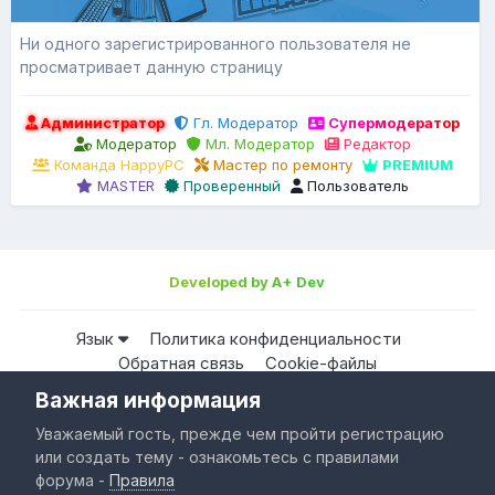
Ни одного зарегистрированного пользователя не
просматривает данную страницу
Администратор
Гл. Модератор
Супермодератор
Модератор
Мл. Модератор
Редактор
Команда HappyPC
Мастер по ремонту
PREMIUM
MASTER
Проверенный
Пользователь
Developed by A+ Dev
Язык
Политика конфиденциальности
Обратная связь
Cookie-файлы
Важная информация
Все права защищены © HappyPC
Уважаемый гость, прежде чем пройти регистрацию
Powered by Invision Community
или создать тему - ознакомьтесь с правилами
форума -
Правила