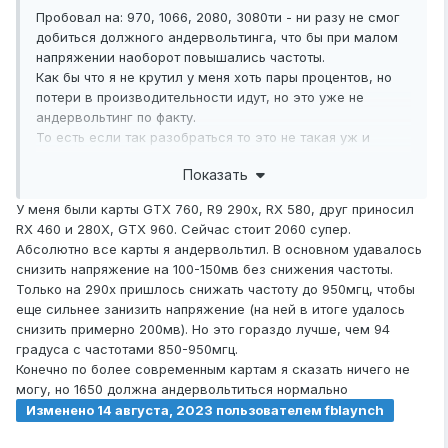
Пробовал на: 970, 1066, 2080, 3080ти - ни разу не смог
добиться должного андервольтинга, что бы при малом
напряжении наоборот повышались частоты.
Как бы что я не крутил у меня хоть пары процентов, но
потери в производительности идут, но это уже не
андервольтинг по факту.
То есть если так разобраться то это не такая уж и
простая задача сделать правильный андервольтинг....
Показать
У меня были карты GTX 760, R9 290x, RX 580, друг приносил
RX 460 и 280X, GTX 960. Сейчас стоит 2060 супер.
Абсолютно все карты я андервольтил. В основном удавалось
снизить напряжение на 100-150мв без снижения частоты.
Только на 290x пришлось снижать частоту до 950мгц, чтобы
еще сильнее занизить напряжение (на ней в итоге удалось
снизить примерно 200мв). Но это гораздо лучше, чем 94
градуса с частотами 850-950мгц.
Конечно по более современным картам я сказать ничего не
могу, но 1650 должна андервольтиться нормально
Изменено
14 августа, 2023
пользователем fblaynch