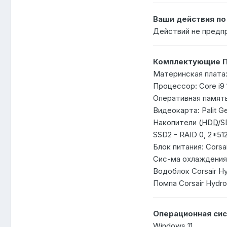
Ваши действия п
Действий не предп
Комплектующие П
Материнская плата:
Процессор: Core i9 
Оперативная память
Видеокарта: Palit G
Накопители (
HDD
/S
SSD2 - RAID 0, 2*5
Блок питания: Corsa
Сис-ма охлаждения:
Водоблок Corsair H
Помпа Corsair Hydro
Операционная сис
Windows 11