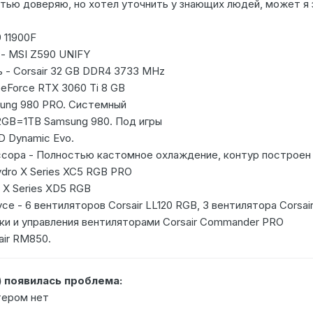
тью доверяю, но хотел уточнить у знающих людей, может я з
 11900F
- MSI Z590 UNIFY
 - Corsair 32 GB DDR4 3733 MHz
GeForce RTX 3060 Ti 8 GB
sung 980 PRO. Системный
12GB=1TB Samsung 980. Под игры
1D Dynamic Evo.
ора - Полностью кастомное охлаждение, контур построен н
ydro X Series XC5 RGB PRO
 X Series XD5 RGB
се - 6 вентиляторов Corsair LL120 RGB, 3 вентилятора Corsai
и и управления вентиляторами Corsair Commander PRO
air RM850.
) появилась проблема:
тером нет