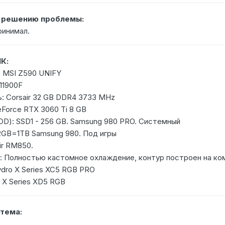
о решению проблемы:
ринимал.
К:
 MSI Z590 UNIFY
11900F
: Corsair 32 GB DDR4 3733 MHz
eForce RTX 3060 Ti 8 GB
DD): SSD1 - 256 GB. Samsung 980 PRO. Системный
12GB=1TB Samsung 980. Под игры
ir RM850.
 Полностью кастомное охлаждение, контур построен на ком
ydro X Series XC5 RGB PRO
 X Series XD5 RGB
тема: