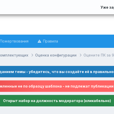
Уже з
Пожертвования
Правила
комплектующих
Оценка конфигурации
Оцените ПК за 9
данием темы - убедитесь, что вы создаёте её в правильно
ленные не по образцу шаблона - не подлежат публикации
Открыт набор на должность модератора (кликабельно)