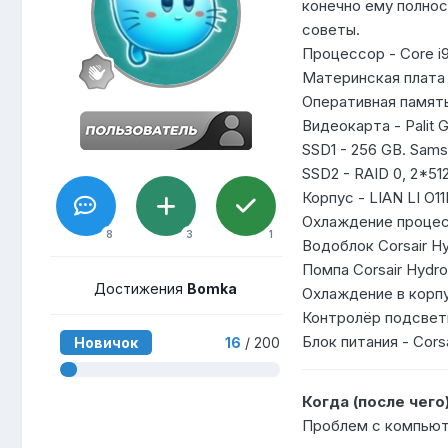
конечно ему полнос
советы.
Процессор - Core i9
Материнская плата 
Оперативная память
Видеокарта - Palit 
SSD1 - 256 GB. Sam
SSD2 - RAID 0, 2*5
Корпус - LIAN LI O1
Охлаждение процесс
8
3
1
Водоблок Corsair H
Помпа Corsair Hydro
Достижения
Bomka
Охлаждение в корпу
Контролёр подсветк
Блок питания - Cors
Новичок
16
/ 200
Когда (после чего
Проблем с компью