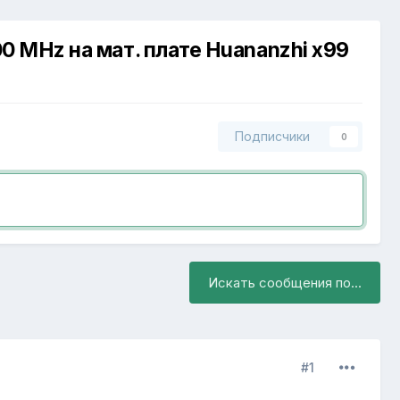
0 MHz на мат. плате Huananzhi x99
Подписчики
0
Искать сообщения по...
#1