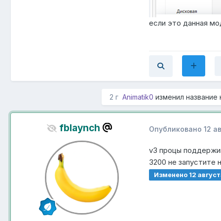
если это данная мо
2 г
Animatik0
изменил название
fblaynch
Опубликовано
12 а
v3 процы поддерж
3200 не запустите 
Изменено
12 август