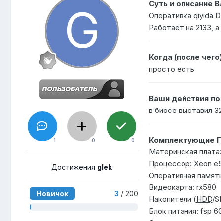
Суть и описание 
Оперативка qiyida 
Работает на 2133, 
Когда (после чего
просто есть
Ваши действия п
в биосе выставил 32
Комплектующие П
1
0
0
Материнская плата:
Процессор: Xeon e
Достижения
glek
Оперативная память
Видеокарта: rx580
Новичок
3
/ 200
Накопители (
HDD
/S
Блок питания: fsp 