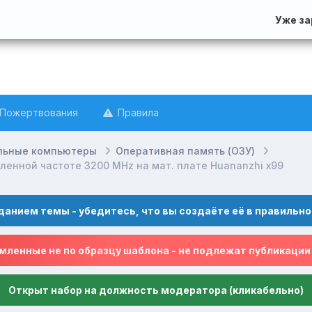
Уже з
Пожертвования
Правила
льные компьютеры
Оперативная память (ОЗУ)
ленной частоте 3200 MHz на мат. плате Huananzhi x99
данием темы - убедитесь, что вы создаёте её в правильно
ленные не по образцу шаблона - не подлежат публикации
Открыт набор на должность модератора (кликабельно)