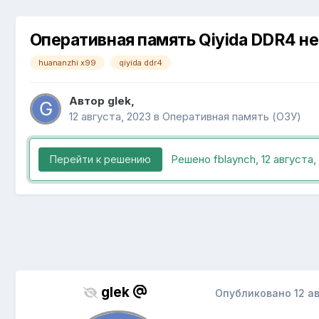
Оперативная память Qiyida DDR4 не
huananzhi x99
qiyida ddr4
Автор
glek
,
12 августа, 2023
в
Оперативная память (ОЗУ)
Решено fblaynch,
12 августа,
Перейти к решению
glek
Опубликовано
12 а