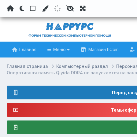
Главная
Меню
Магазин hCoin
Главная страница
Компьютерный раздел
Персона
Оперативная память Qiyida DDR4 не запускается на заяв
Перед соз
Темы оформ