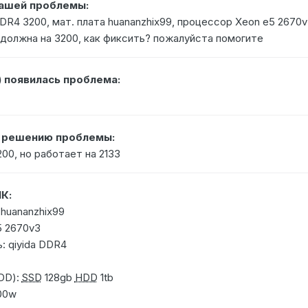
Вашей проблемы:
DDR4 3200, мат. плата huananzhix99, процессор Xeon e5 2670
а должна на 3200, как фиксить? пожалуйста помогите
) появилась проблема:
о решению проблемы:
00, но работает на 2133
К:
huananzhix99
5 2670v3
: qiyida DDR4
DD):
SSD
128gb
HDD
1tb
600w