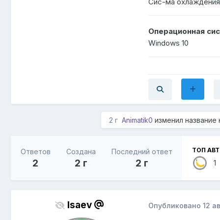
Сис-ма охлаждения
Операционная сис
Windows 10
2 г
Animatik0
изменил название
ТОП АВ
Ответов
Создана
Последний ответ
2
2 г
2 г
1
Isaev
Опубликовано
12 а