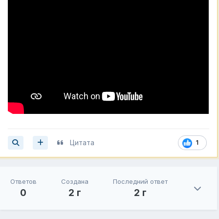
Цитата
1
Ответов
Создана
Последний ответ
0
2 г
2 г