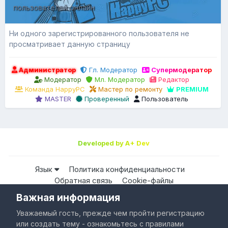
пользователей онлайн
Ни одного зарегистрированного пользователя не
просматривает данную страницу
Администратор
Гл. Модератор
Супермодератор
Модератор
Мл. Модератор
Редактор
Команда HappyPC
Мастер по ремонту
PREMIUM
MASTER
Проверенный
Пользователь
Developed by A+ Dev
Язык
Политика конфиденциальности
Обратная связь
Cookie-файлы
Важная информация
Все права защищены © HappyPC
Уважаемый гость, прежде чем пройти регистрацию
Powered by Invision Community
или создать тему - ознакомьтесь с правилами