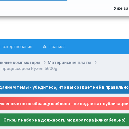
Уже з
Пожертвования
Правила
льные компьютеры
Материнские платы
с процессором Ryzen 5600g
данием темы - убедитесь, что вы создаёте её в правильно
ленные не по образцу шаблона - не подлежат публикации
Открыт набор на должность модератора (кликабельно)