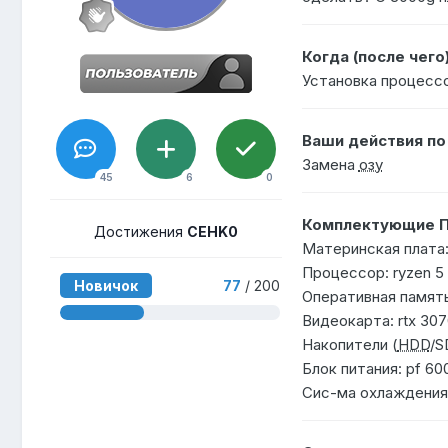
Когда (после чего
Установка процессо
Ваши действия п
Замена
озу
45
6
0
Комплектующие П
Достижения
CEHK0
Материнская плата:
Процессор: ryzen 5
Новичок
77
/ 200
Оперативная память
Видеокарта: rtx 30
Накопители (
HDD
/S
Блок питания: pf 6
Сис-ма охлаждения