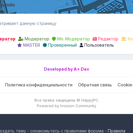
 онлайн
атривает данную страницу
ератор
Модератор
Мл. Модератор
Редактор
Ко
MASTER
Проверенный
Пользователь
Developed by A+ Dev
Политика конфиденциальности
Обратная связь
Cookie
Все права защищены © HappyPC
Powered by Invision Community
оздать тему - ознакомьтесь с правилами форума -
Правила