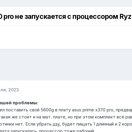
 pro не запускается с процессором Ry
юля, 2023
Вашей проблемы:
ел поставить свой 5600g в плату asus prime x370 pro, предв
акая же стоит и на мат. плате, но при этом комплект всё ра
артинки нет. Если убрать
озу
, будет пищать 1 длинный и 2 ко
лата запускалась, процессор тоже рабочий