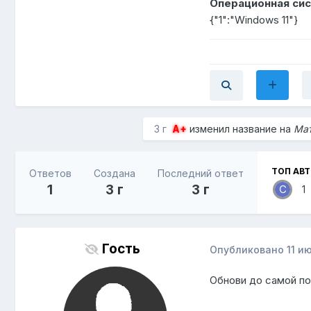
Операционная сис
{"1":"Windows 11"}
3 г
A+
изменил название на
Мат
ТОП АВ
Ответов
Создана
Последний ответ
1
3 г
3 г
1
Гость
Опубликовано
11 и
Обнови до самой по