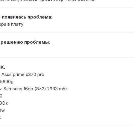
) появилась проблема:
ра в плату
о решению проблемы:
К:
 Asus prime x370 pro
 5600g
: Samsung 16gb (8x2) 2933 mhz
70
DD):
00w
: