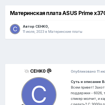
Материнская плата ASUS Prime x370
Автор
CEHK0
,
11 июля, 2023
в
Материнские платы
CEHK0
Опубликовано
11 и
Суть и описание 
Всем привет! Захот
поддержки - 6026, т
спикер молчит, и к
сделать? С 3000g п