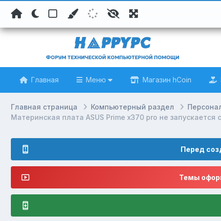
Главная
Меню
Магазин hCoin
Главная страница
Компьютерный раздел
Персона
Материнская плата ASUS Prime x370 pro не запускается 
Перед соз
Темы оформ