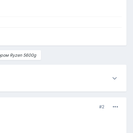
ором Ryzen 5600g
#2