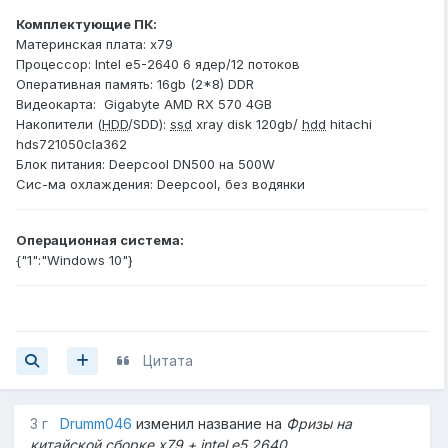
Комплектующие ПК:
Материнская плата: x79
Процессор: Intel e5-2640 6 ядер/12 потоков
Оперативная память: 16gb (2*8) DDR
Видеокарта: Gigabyte AMD RX 570 4GB
Накопители (
HDD
/SDD):
ssd
xray disk 120gb/
hdd
hitachi
hds721050cla362
Блок питания: Deepcool DN500 на 500W
Сис-ма охлаждения: Deepcool, без водянки
Операционная система:
{"1":"Windows 10"}
Цитата
3 г
Drumm046
изменил название на
Фризы на
китайской сборке x79 + intel e5 2640