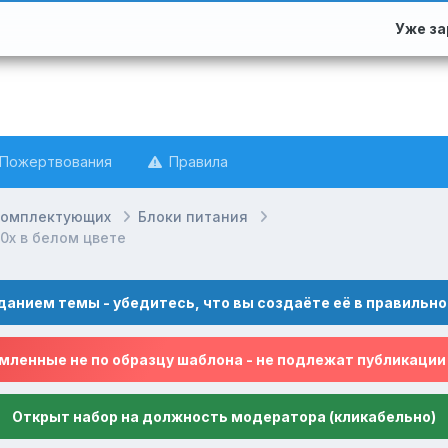
Уже з
Пожертвования
Правила
комплектующих
Блоки питания
0x в белом цвете
данием темы - убедитесь, что вы создаёте её в правильно
ленные не по образцу шаблона - не подлежат публикации
Открыт набор на должность модератора (кликабельно)