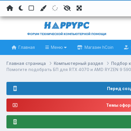
Главная
Меню
Магазин hCoin
Главная страница
Компьютерный раздел
Подбор 
Помогите подобрать БП для RTX 4070 и AMD RYZEN 9 590
Перед соз
Темы оформ