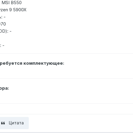
: MSI B550
zen 9 5900X
: -
070
DD): -
 -
требуется комплектующее:
ора:
Цитата