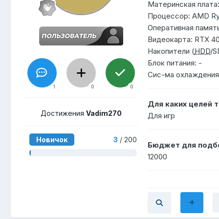
Материнская плата
Процессор: AMD Ry
Оперативная память
Видеокарта: RTX 4
Накопители (
HDD
/S
Блок питания: -
Сис-ма охлаждения:
1
0
0
Для каких целей 
Достижения
Vadim270
Для игр
Новичок
3
/ 200
Бюджет для подб
12000