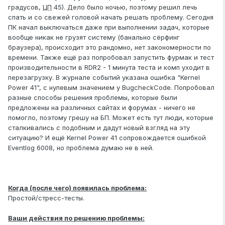
градусов,
ЦП
45). Дело было ночью, поэтому решил лечь
спать и со свежей головой начать решать проблему. Сегодня
ПК начал выключаться даже при выполнении задач, которые
вообще никак не грузят систему (банально сёрфинг
браузера), происходит это рандомно, нет закономерности по
времени. Также ещё раз попробовал запустить фурмак и тест
производительности в RDR2 - 1 минута теста и комп уходит в
перезагрузку. В журнале событий указана ошибка "Kernel
Power 41", с нулевым значением у BugcheckCode. Попробовал
разные способы решения проблемы, которые были
предложены на различных сайтах и форумах - ничего не
помогло, поэтому грешу на БП. Может есть тут люди, которые
сталкивались с подобным и дадут новый взгляд на эту
ситуацию? И ещё Kernel Power 41 сопровождается ошибкой
Eventlog 6008, но проблема думаю не в ней.
Когда (после чего) появилась проблема:
Простой/стресс-тесты.
Ваши действия по решению проблемы: