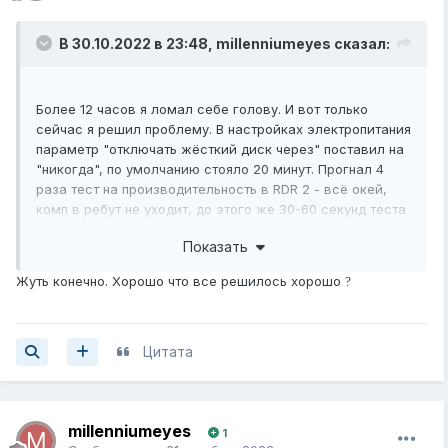
В 30.10.2022 в 23:48,
millenniumeyes
сказал:
Более 12 часов я ломал себе голову. И вот только
сейчас я решил проблему. В настройках электропитания
параметр "отключать жёсткий диск через" поставил на
"никогда", по умолчанию стояло 20 минут. Прогнал 4
раза тест на производительность в RDR 2 - всё окей,
комп в ребут не уходит, до этого же 30-60 секунд теста
и начиналась перезагрузка. Абсурд)
Показать
Жуть конечно. Хорошо что все решилось хорошо
?
Цитата
millenniumeyes
1