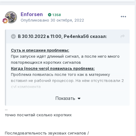
Enforsen
1 358
Опубликовано
30 октября, 2022
В 30.10.2022 в 11:00,
Pe4enka56
сказал:
Суть и описание проблемы:
При запуске идёт длинный сигнал, а после него много
повторяющихся коротких сигналов
Когда (после чего) появилась проблема:
Проблема появилась после того как в материнку
вставил не рабочий процессор. На нём отсутствовали 2
cvl компонента
Ваши действия по решению проблемы:
Показать
Чистил контакты
озу
и процессора, переставлял
процессор несколько раз. Пытался запуститься на
...
втором биосе.
точно посчитай сколько коротких
Комплектующие ПК:
Материнская плата: GA-H61M-DS2 (rev:2.0)
Видеокарта:
Последовательность звуковых сигналов /
Оперативная память: hyinix 4gb ddr3 1333