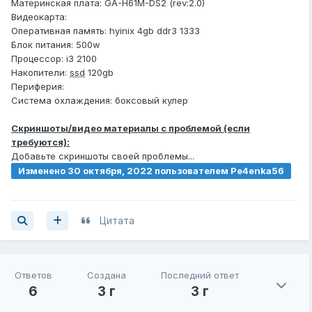
Материнская плата: GA-H61M-DS2 (rev:2.0)
Видеокарта:
Оперативная память: hyinix 4gb ddr3 1333
Блок питания: 500w
Процессор: i3 2100
Накопители:
ssd
120gb
Периферия:
Система охлаждения: боксовый кулер
Скриншоты/видео материалы с проблемой (если
требуются):
Добавьте скриншоты своей проблемы...
Изменено
30 октября, 2022
пользователем Pe4enka56
Цитата
Ответов
Создана
Последний ответ
6
3 г
3 г