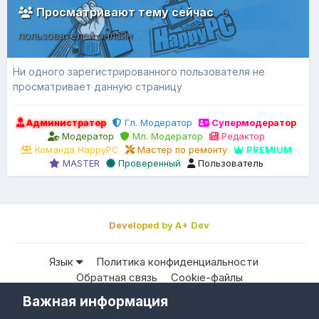
Просматривают тему сейчас
0
пользователей онлайн
Ни одного зарегистрированного пользователя не
просматривает данную страницу
Администратор
Гл. Модератор
Супермодератор
Модератор
Мл. Модератор
Редактор
Команда HappyPC
Мастер по ремонту
PREMIUM
MASTER
Проверенный
Пользователь
Developed by A+ Dev
Язык
Политика конфиденциальности
Обратная связь
Cookie-файлы
Важная информация
Все права защищены © HappyPC