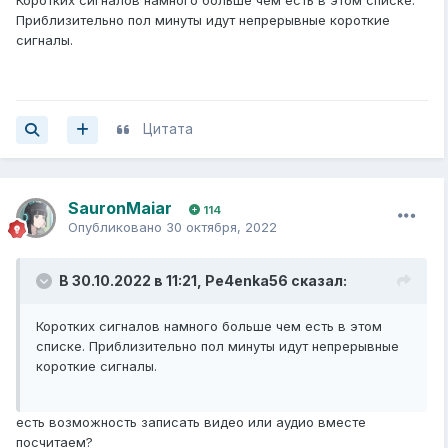
2 коротких
Приблизительно пол минуты идут непрерывные короткие
Имеются не критичные ошибки.
сигналы.
3 длинных
Ошибку выдал контроллер клавиатуры
1 короткий + 1 длинный
Цитата
Неисправна оперативная память
1 длинный + 2 коротких
SauronMaiar
Об ошибке сигнализирует видеокарта
114
Опубликовано
30 октября, 2022
1 длинный + 3 коротких
Ошибка видеопамяти
В 30.10.2022 в 11:21,
Pe4enka56
сказал:
1 длинный + 9 коротких
Коротких сигналов намного больше чем есть в этом
Ошибка при чтении из ПЗУ
списке. Приблизительно пол минуты идут непрерывные
короткие сигналы.
Непрерывные короткие сигналы
Неисправность блока питания или оперативной памяти
есть возможность записать видео или аудио вместе
Непрерывные длинные гудки
посчитаем?
Проблемы с
ОЗУ