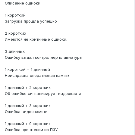
Описание ошибки
Блок питания: 500w
Процессор: i3 2100
1 короткий
Накопители:
ssd
120gb
Загрузка прошла успешно
Периферия:
Система охлаждения: боксовый кулер
2 коротких
Имеются не критичные ошибки.
Скриншоты/видео материалы с проблемой (если
требуются):
3 длинных
Добавьте скриншоты своей проблемы...
Ошибку выдал контроллер клавиатуры
1 короткий + 1 длинный
Неисправна оперативная память
1 длинный + 2 коротких
Об ошибке сигнализирует видеокарта
1 длинный + 3 коротких
Ошибка видеопамяти
1 длинный + 9 коротких
Ошибка при чтении из ПЗУ