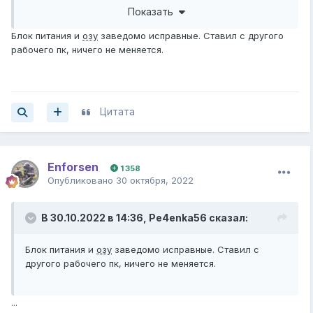
Показать
...
Потом разбирайся с видеосигналом - так понимаю у
Блок питания и
озу
заведомо исправные. Ставил с другого
тебя нет видеокарты , работаешь от встройки ...
рабочего пк, ничего не меняется.
Встройка берет память от оперативной памяти , отсюда
возможен первый длинный сигнал , а потом всё
сливается в короткие сигналы ошибки
оперативной
памяти или блока питания .
...
Цитата
Пробуй ...
Enforsen
1 358
Опубликовано
30 октября, 2022
В 30.10.2022 в 14:36,
Pe4enka56
сказал:
Блок питания и
озу
заведомо исправные. Ставил с
другого рабочего пк, ничего не меняется.
...