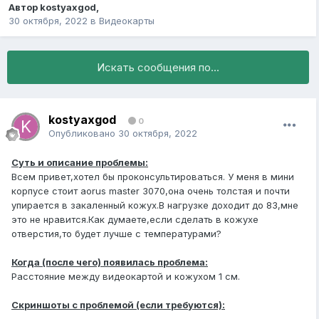
Автор
kostyaxgod
,
30 октября, 2022
в
Видеокарты
Искать сообщения по...
kostyaxgod
0
Опубликовано
30 октября, 2022
Суть и описание проблемы:
Всем привет,хотел бы проконсультироваться. У меня в мини
корпусе стоит aorus master 3070,она очень толстая и почти
упирается в закаленный кожух.В нагрузке доходит до 83,мне
это не нравится.Как думаете,если сделать в кожухе
отверстия,то будет лучше с температурами?
Когда (после чего) появилась проблема:
Расстояние между видеокартой и кожухом 1 см.
Скриншоты с проблемой (если требуются):