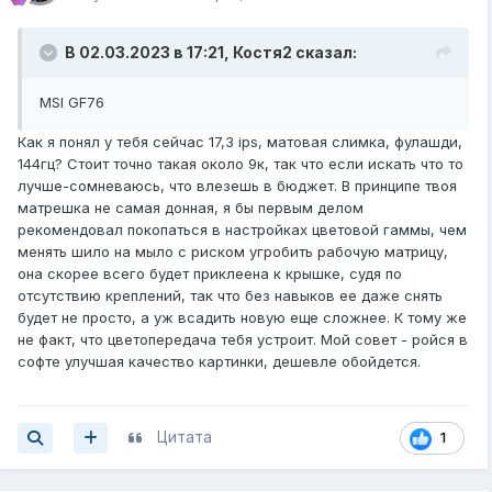
В 02.03.2023 в 17:21,
Костя2
сказал:
MSI GF76
Как я понял у тебя сейчас 17,3 ips, матовая слимка, фулашди,
144гц? Стоит точно такая около 9к, так что если искать что то
лучше-сомневаюсь, что влезешь в бюджет. В принципе твоя
матрешка не самая донная, я бы первым делом
рекомендовал покопаться в настройках цветовой гаммы, чем
менять шило на мыло с риском угробить рабочую матрицу,
она скорее всего будет приклеена к крышке, судя по
отсутствию креплений, так что без навыков ее даже снять
будет не просто, а уж всадить новую еще сложнее. К тому же
не факт, что цветопередача тебя устроит. Мой совет - ройся в
софте улучшая качество картинки, дешевле обойдется.
Цитата
1