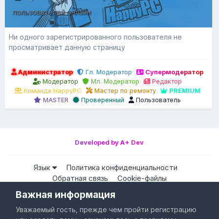
пользователей онлайн
Ни одного зарегистрированного пользователя не
просматривает данную страницу
Администратор
Гл. Модератор
Супермодератор
Модератор
Мл. Модератор
Редактор
Команда HappyPC
Мастер по ремонту
PREMIUM
MASTER
Проверенный
Пользователь
Developed by A+ Dev
Язык
Политика конфиденциальности
Обратная связь
Cookie-файлы
Важная информация
Все права защищены © HappyPC
Уважаемый гость, прежде чем пройти регистрацию
Powered by Invision Community