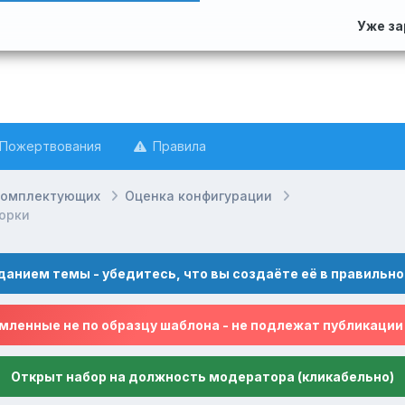
Уже з
Пожертвования
Правила
комплектующих
Оценка конфигурации
орки
данием темы - убедитесь, что вы создаёте её в правильно
ленные не по образцу шаблона - не подлежат публикации
Открыт набор на должность модератора (кликабельно)