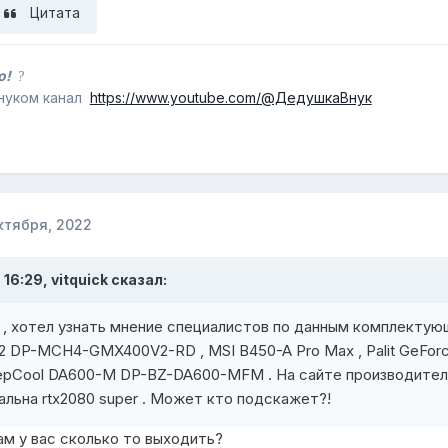
Цитата
бо!
?
внуком канал
https://www.youtube.com/@ДедушкаВнук
ктября, 2022
 16:29,
vitquick
сказал:
 , хотел узнать мнение специалистов по данным комплекту
DP-MCH4-GMX400V2-RD , MSI B450-A Pro Max , Palit GeForc
epCool DA600-M DP-BZ-DA600-MFM . На сайте производител
альна rtx2080 super . Может кто подскажет?!
ам у вас сколько то выходить?