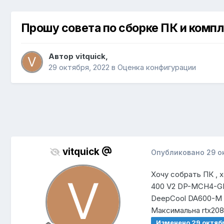
Прошу совета по сборке ПК и комп
Автор
vitquick
,
29 октября, 2022
в
Оценка конфигурации
vitquick
Опубликовано
29 о
Хочу собрать ПК , 
400 V2 DP-MCH4-GMX
DeepCool DA600-M D
Максимальна rtx208
Изменено
29 октяб