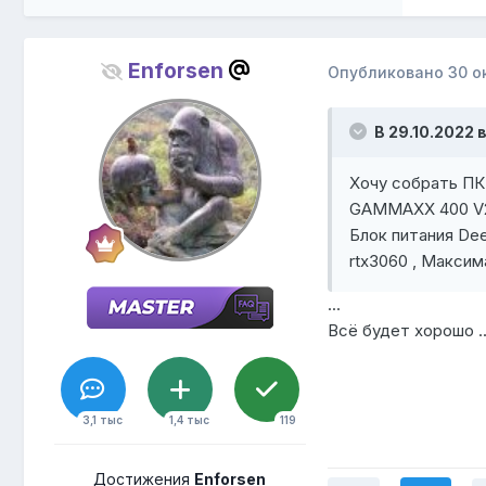
Enforsen
Опубликовано
30 о
В 29.10.2022 в
Хочу собрать ПК
GAMMAXX 400 V2 
Блок питания De
rtx3060 , Максим
...
Всё будет хорошо ..
3,1 тыс
1,4 тыс
119
Достижения
Enforsen