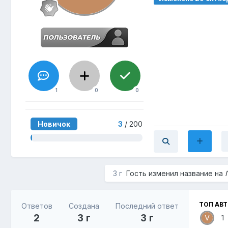
1
0
0
Новичок
3
/ 200
3 г
Гость изменил название на
ТОП АВ
Ответов
Создана
Последний ответ
2
3 г
3 г
1