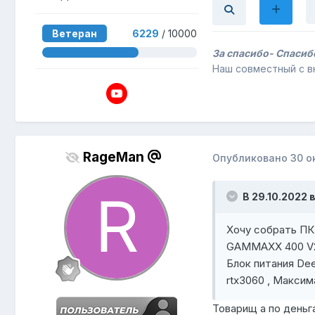
Ветеран
6229
/ 10000
За спасибо- Спаси
Наш совместный с 
RageMan
Опубликовано
30 о
В 29.10.2022 в
Хочу собрать ПК
GAMMAXX 400 V2 
Блок питания De
rtx3060 , Максим
Товарищ а по деньг