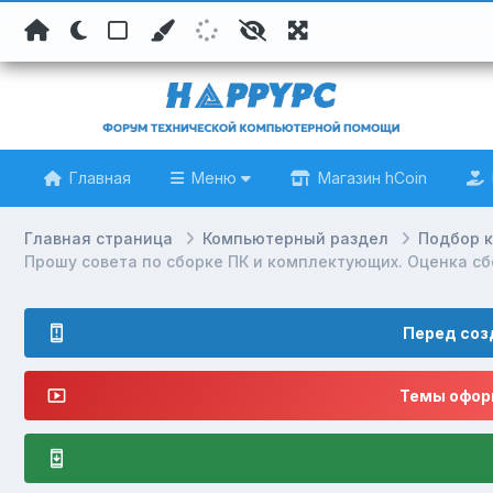
Главная
Меню
Магазин hCoin
Главная страница
Компьютерный раздел
Подбор 
Прошу совета по сборке ПК и комплектующих. Оценка сб
Перед соз
Темы оформ