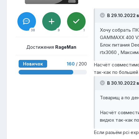
В 29.10.2022 в
Хочу собрать ПК
38
9
1
GAMMAXX 400 V2 
Блок питания De
Достижения
RageMan
rtx3060 , Максим
Новичок
160
/ 200
Насчёт совместимо
так-как по большей
В 30.10.2022 в
Товарищ а по ден
Насчёт совмести
видюх так-как п
Если разьём pci ex