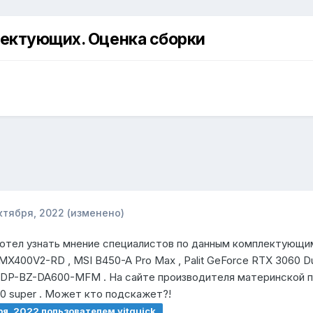
лектующих. Оценка сборки
ктября, 2022
(изменено)
хотел узнать мнение специалистов по данным комплектующи
400V2-RD , MSI B450-A Pro Max , Palit GeForce RTX 3060 D
P-BZ-DA600-MFM . На сайте производителя материнской пла
0 super . Может кто подскажет?!
ря, 2022
пользователем vitquick