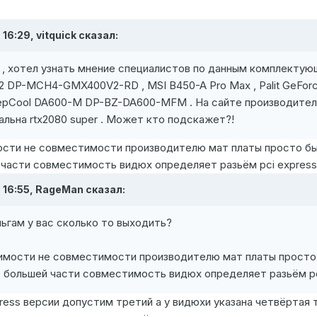
 16:29,
vitquick
сказал:
 , хотел узнать мнение специалистов по данным комплекту
DP-MCH4-GMX400V2-RD , MSI B450-A Pro Max , Palit GeForc
epCool DA600-M DP-BZ-DA600-MFM . На сайте производител
альна rtx2080 super . Может кто подскажет?!
сти не совместимости производителю мат платы просто бы
 части совместимость видюх определяет разьём pci express
 16:55,
RageMan
сказал:
ьгам у вас сколько то выходить?
мости не совместимости производителю мат платы просто 
о большей части совместимость видюх определяет разьём pc
press версии допустим третий а у видюхи указана четвёртая