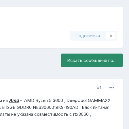
Подписчики
0
Искать сообщения по...
#1
м на
Amd
- AMD Ryzen 5 3600 , DeepCool GAMMAXX
ual 12GB GDDR6 NE63060019K9-190AD , Блок питания
ты не указана совместимость с rtx3060 ,