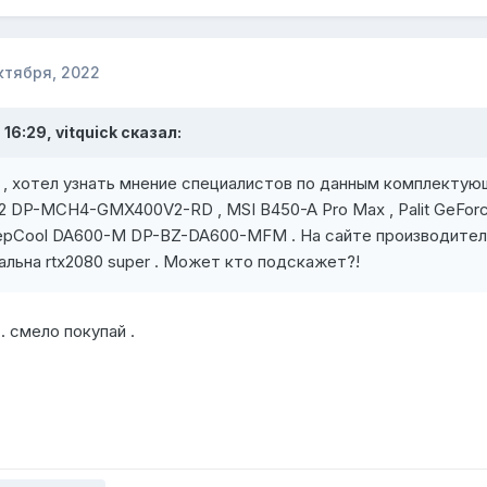
ктября, 2022
 16:29,
vitquick
сказал:
 , хотел узнать мнение специалистов по данным комплекту
DP-MCH4-GMX400V2-RD , MSI B450-A Pro Max , Palit GeForc
epCool DA600-M DP-BZ-DA600-MFM . На сайте производител
альна rtx2080 super . Может кто подскажет?!
. смело покупай .