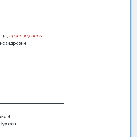
рца,
красная дверь
лександрович
______________________________
фис 4
 Нуржан