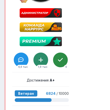
4,4 тыс
1,9 тыс
0
Достижения
A+
Ветеран
6824
/ 10000