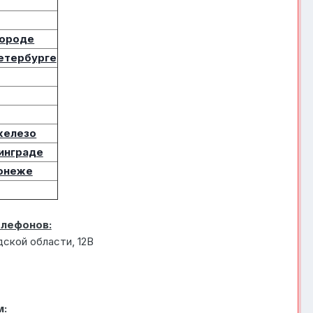
городе
Петербурге
железо
нинграде
ронеже
елефонов:
дской области, 12В
м: