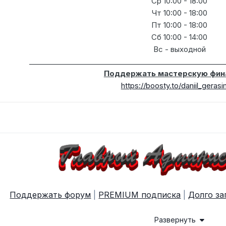
Ср 10:00 - 18:00
Чт 10:00 - 18:00
Пт 10:00 - 18:00
Сб 10:00 - 14:00
Вс - выходной
_______________________________________________________
Поддержать мастерскую фин
https://boosty.to/daniil_geras
Поддержать форум
|
PREMIUM подписка
|
Долго за
Развернуть