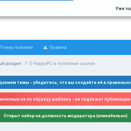
Уже з
Пожертвования
Правила
ый раздел
О HappyPC и полезные ссылки
данием темы - убедитесь, что вы создаёте её в правильно
ленные не по образцу шаблона - не подлежат публикации
Открыт набор на должность модератора (кликабельно)