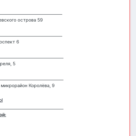
______________________________
евского острова 59
______________________________
оспект 6
______________________________
реля, 5
______________________________
 микрорайон Королёва, 9
ol
______________________________
ой: