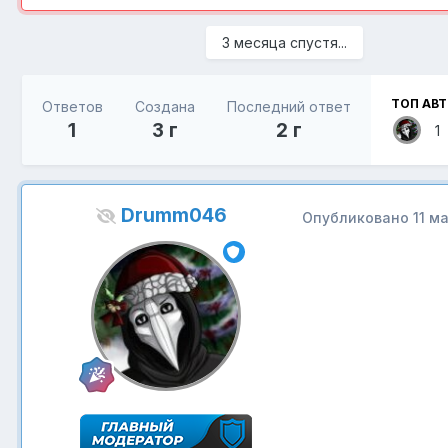
3 месяца спустя...
ТОП АВ
Ответов
Создана
Последний ответ
1
3 г
2 г
1
Drumm046
Опубликовано
11 м