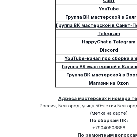
Сайт
YouTube
Группа ВК мастерской в Бел
Группа ВК мастерской в Санкт-
Telegram
HappyChat в Telegram
Discord
YouTube-канал про сборки и 
Группа ВК мастерской в Кали
Группа ВК мастерской в Во
Магазин на Ozon
Адреса мастерских и номера т
Россия, Белгород, улица 50-летия Белгоро
(
метка на карте
)
По сборкам ПК:
+79040808888
По ремонтным вопроса