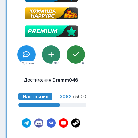
2,5 тыс
180
0
Достижения
Drumm046
Наставник
3082
/ 5000