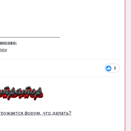
______________________________
ансово:
imov
2
гружается форум, что делать?