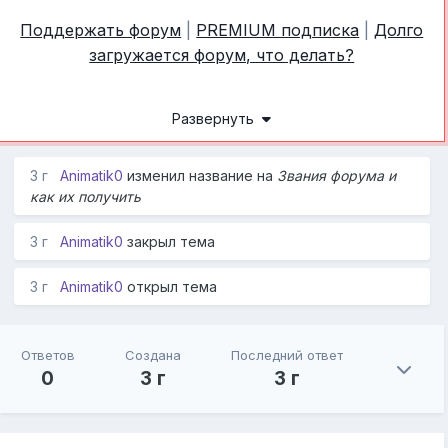
Поддержать форум
|
PREMIUM подписка
|
Долго
загружается форум, что делать?
Развернуть
3 г
Animatik0
изменил название на
Звания форума и
как их получить
3 г
Animatik0
закрыл тема
3 г
Animatik0
открыл тема
Ответов
Создана
Последний ответ
0
3 г
3 г