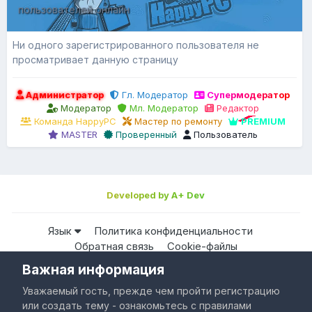
пользователей онлайн
Ни одного зарегистрированного пользователя не
просматривает данную страницу
Администратор
Гл. Модератор
Супермодератор
Модератор
Мл. Модератор
Редактор
Команда HappyPC
Мастер по ремонту
PREMIUM
MASTER
Проверенный
Пользователь
Developed by A+ Dev
Язык
Политика конфиденциальности
Обратная связь
Cookie-файлы
Важная информация
Все права защищены © HappyPC
Уважаемый гость, прежде чем пройти регистрацию
Powered by Invision Community
или создать тему - ознакомьтесь с правилами