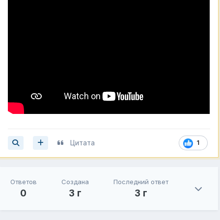
Цитата
1
Ответов
Создана
Последний ответ
0
3 г
3 г