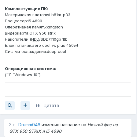
Комплектующие ПК:
Материнская платаmsi h81m-p33
Процессор:i5 4690
Оперативная память:kingston
Видеокарта:GTX 950 strix
Накопители (
HDD
/SDD):110gb 1tb
Блок питания:aero cool vx plus 450wt
Сис-ма охлаждения:deep cool
Операционная система:
{"1":"Windows 10"}
Цитата
3 г
Drumm046
изменил название на
Низкий фпс на
GTX 950 STRIX и i5 4690