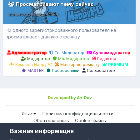
Просматривают тему сейчас
0
пользователей онлайн
Ни одного зарегистрированного пользователя не
просматривает данную страницу
Администратор
Гл. Модератор
Супермодератор
Модератор
Мл. Модератор
Редактор
Команда HappyPC
Мастер по ремонту
PREMIUM
MASTER
Проверенный
Пользователь
Developed by A+ Dev
Язык
Политика конфиденциальности
Обратная связь
Cookie-файлы
Важная информация
Все права защищены © HappyPC