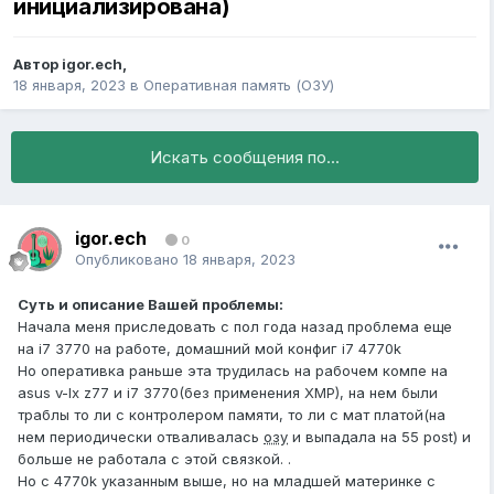
инициализирована)
Автор
igor.ech
,
18 января, 2023
в
Оперативная память (ОЗУ)
Искать сообщения по...
igor.ech
0
Опубликовано
18 января, 2023
Суть и описание Вашей проблемы:
Начала меня приследовать с пол года назад проблема еще
на i7 3770 на работе, домашний мой конфиг i7 4770k
Но оперативка раньше эта трудилась на рабочем компе на
asus v-lx z77 и i7 3770(без применения XMP), на нем были
траблы то ли с контролером памяти, то ли с мат платой(на
нем периодически отваливалась
озу
и выпадала на 55 post) и
больше не работала с этой связкой. .
Но с 4770k указанным выше, но на младшей материнке с