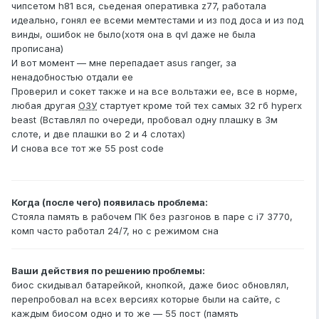
чипсетом h81 вся, сьеденая оперативка z77, работала
идеально, гонял ее всеми мемтестами и из под доса и из под
винды, ошибок не было(хотя она в qvl даже не была
прописана)
И вот момент — мне перепадает asus rаnger, за
ненадобностью отдали ее
Проверил и сокет также и на все вольтажи ее, все в норме,
любая другая
ОЗУ
стартует кроме той тех самых 32 гб hyperx
beast (Вставлял по очереди, пробовал одну плашку в 3м
слоте, и две плашки во 2 и 4 слотах)
И снова все тот же 55 post code
Когда (после чего) появилась проблема:
Стояла память в рабочем ПК без разгонов в паре с i7 3770,
комп часто работал 24/7, но с режимом сна
Ваши действия по решению проблемы:
биос скидывал батарейкой, кнопкой, даже биос обновлял,
перепробовал на всех версиях которые были на сайте, с
каждым биосом одно и то же — 55 пост (память