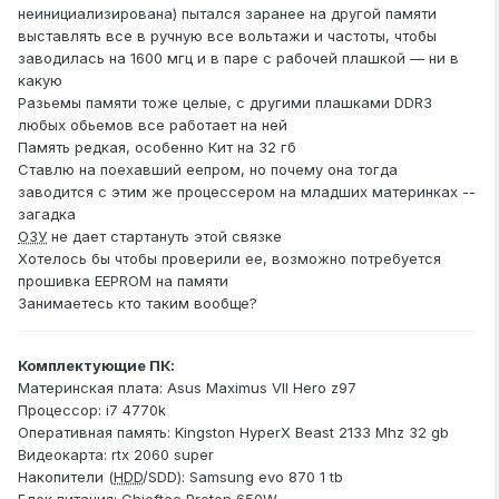
неинициализирована) пытался заранее на другой памяти
выставлять все в ручную все вольтажи и частоты, чтобы
заводилась на 1600 мгц и в паре с рабочей плашкой — ни в
какую
Разьемы памяти тоже целые, с другими плашками DDR3
любых обьемов все работает на ней
Память редкая, особенно Кит на 32 гб
Ставлю на поехавший еепром, но почему она тогда
заводится с этим же процессером на младших материнках --
загадка
ОЗУ
не дает стартануть этой связке
Хотелось бы чтобы проверили ее, возможно потребуется
прошивка EEPROM на памяти
Занимаетесь кто таким вообще?
Комплектующие ПК:
Материнская плата: Asus Maximus VII Hero z97
Процессор: i7 4770k
Оперативная память: Kingston HyperX Beast 2133 Mhz 32 gb
Видеокарта: rtx 2060 super
Накопители (
HDD
/SDD): Samsung evo 870 1 tb