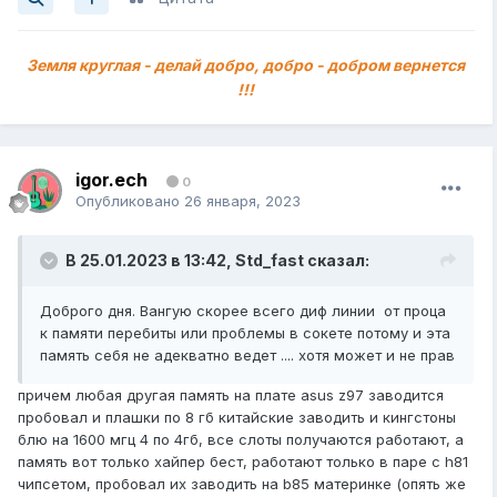
Земля круглая - делай добро, добро - добром вернется
!!!
igor.ech
0
Опубликовано
26 января, 2023
В 25.01.2023 в 13:42,
Std_fast
сказал:
Доброго дня. Вангую скорее всего диф линии от проца
к памяти перебиты или проблемы в сокете потому и эта
память себя не адекватно ведет .... хотя может и не прав
причем любая другая память на плате asus z97 заводится
пробовал и плашки по 8 гб китайские заводить и кингстоны
блю на 1600 мгц 4 по 4гб, все слоты получаются работают, а
память вот только хайпер бест, работают только в паре с h81
чипсетом, пробовал их заводить на b85 материнке (опять же