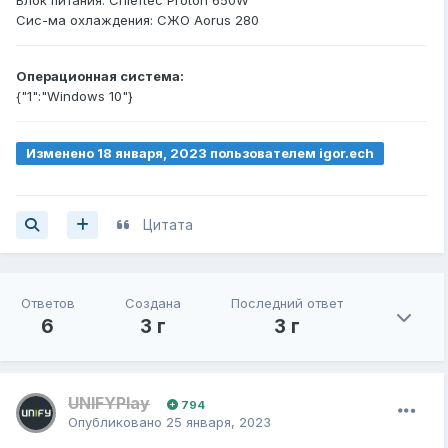
Блок питания: Chieftec Proton 650W
Сис-ма охлаждения: СЖО Aorus 280
Операционная система:
{"1":"Windows 10"}
Изменено
18 января, 2023
пользователем igor.ech
орфографические ошибки
Цитата
Ответов
Создана
Последний ответ
6
3 г
3 г
UNIFYPlay
794
Опубликовано
25 января, 2023