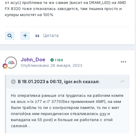
от асус) проблема та же самая (висит на DRAM_LED) на AMD
FX 8320 тоже отказалась заводится, там тишина просто и
кулеры молотят на 100%
Цитата
John_Doe
1 189
Опубликовано
26 января, 2023
В 18.01.2023 в 06:13,
igor.ech
сказал:
Но оперативка раньше эта трудилась на рабочем компе
на asus v-lx z77 и i7 3770(без применения XMP), на нем
были траблы то ли с контролером памяти, то ли с мат
платой(на нем периодически отваливалась
озу
и
выпадала на 55 post) и больше не работала с этой
связкой. .