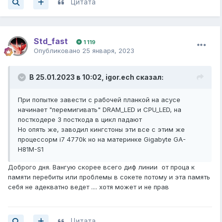
Цитата
Std_fast
1 119
Опубликовано
25 января, 2023
В 25.01.2023 в 10:02,
igor.ech
сказал:
При попытке завести с рабочей планкой на асусе
начинает "перемигивать" DRAM_LED и CPU_LED, на
посткодере 3 посткода в цикл падают
Но опять же, заводил кингстоны эти все с этим же
процессорм i7 4770k но на материнке Gigabyte GA-
H81M-S1
Доброго дня. Вангую скорее всего диф линии от проца к
памяти перебиты или проблемы в сокете потому и эта память
себя не адекватно ведет .... хотя может и не прав
Цитата