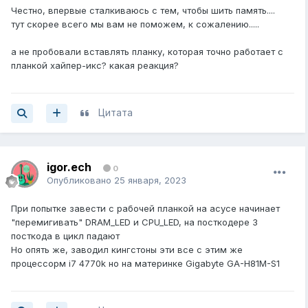
Честно, впервые сталкиваюсь с тем, чтобы шить память....
тут скорее всего мы вам не поможем, к сожалению.....
а не пробовали вставлять планку, которая точно работает с
планкой хайпер-икс? какая реакция?
Цитата
igor.ech
0
Опубликовано
25 января, 2023
При попытке завести с рабочей планкой на асусе начинает
"перемигивать" DRAM_LED и CPU_LED, на посткодере 3
посткода в цикл падают
Но опять же, заводил кингстоны эти все с этим же
процессорм i7 4770k но на материнке Gigabyte GA-H81M-S1