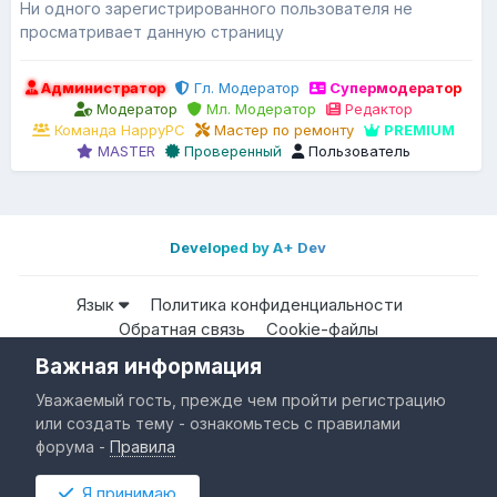
Ни одного зарегистрированного пользователя не
просматривает данную страницу
Администратор
Гл. Модератор
Супермодератор
Модератор
Мл. Модератор
Редактор
Команда HappyPC
Мастер по ремонту
PREMIUM
MASTER
Проверенный
Пользователь
Developed by A+ Dev
Язык
Политика конфиденциальности
Обратная связь
Cookie-файлы
Важная информация
Все права защищены © HappyPC
Уважаемый гость, прежде чем пройти регистрацию
Powered by Invision Community
или создать тему - ознакомьтесь с правилами
форума -
Правила
Я принимаю