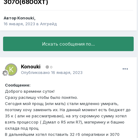
3070(6800XT)
Автор
Konouki
,
16 января, 2023
в
Апгрейд
Искать сообщения по...
Konouki
0
Опубликовано
16 января, 2023
Сообщение:
Доброго времени суток!
Сразу распишу чтобы было понятно.
Сегодня мой процц (или мать) стали медленно умирать,
поэтому хочу заменить их. На данный момент есть бюджет до
35 к ( али не рассматриваю), на эту скромную сумму хотел
взять процессор ( Думал о R5 или R7), материнку и башню
охлада под проц.
В дальнейшем хотел поставить 32 гб оперативки и 3070