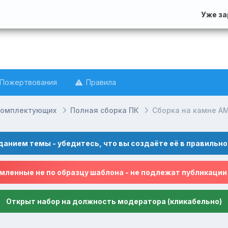
Уже з
Пожертвования
Правила
комплектующих
Полная сборка ПК
Сборка на камне AM
данием темы - убедитесь, что вы создаёте её в правильно
ленные не по образцу шаблона - не подлежат публикации
Открыт набор на должность модератора (кликабельно)