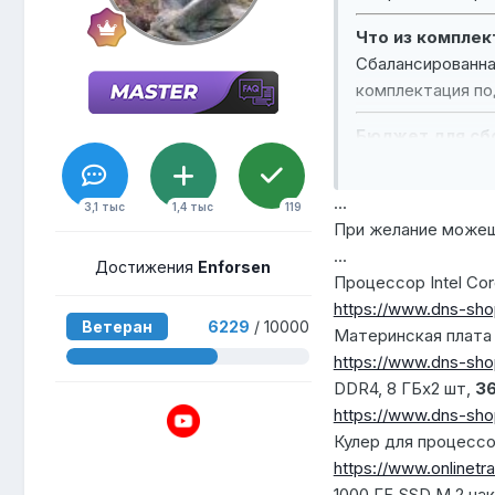
Что из комплек
Сбалансированна
комплектация по
Бюджет для сб
...
3,1 тыс
1,4 тыс
119
При желание можеш
...
Достижения
Enforsen
Процессор Intel Co
https://www.dns-sho
Ветеран
6229
/ 10000
Материнская плата
https://www.dns-sho
DDR4, 8 ГБx2 шт,
3
https://www.dns-sho
Кулер для процессо
https://www.onlinetr
1000 ГБ
SSD
M.2 на