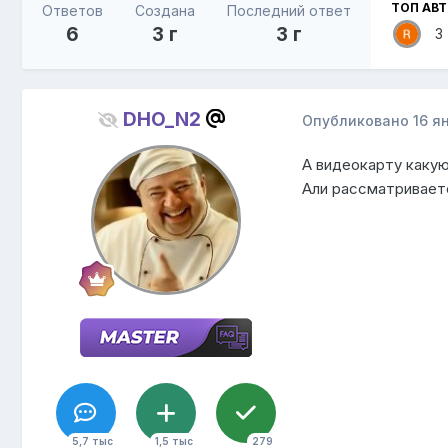
ТОП АВ
Ответов
Создана
Последний ответ
6
3 г
3 г
3
DHO_N2
Опубликовано
16 я
А видеокарту каку
Али рассматривает
5,7 тыс
1,5 тыс
279