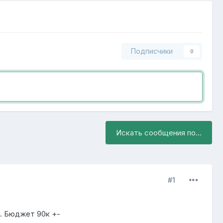
Подписчики
0
Искать сообщения по...
#1
ы. Бюджет 90к +-