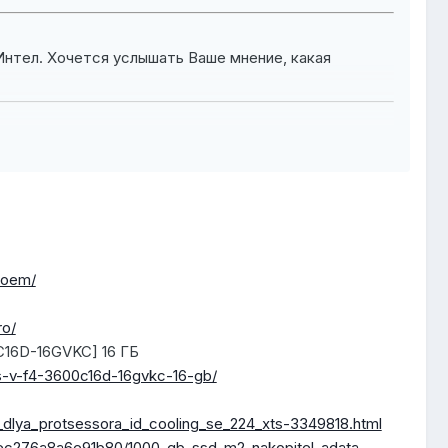
Интел. Хочется услышать Ваше мнение, какая
-oem/
ro/
C16D-16GVKC] 16 ГБ
ws-v-f4-3600c16d-16gvkc-16-gb/
er_dlya_protsessora_id_cooling_se_224_xts-3349818.html
4ec276a8a6e91b80/1000-gb-
ssd
-m2-nakopitel-adata-