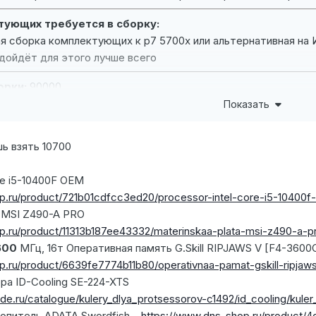
тующих требуется в сборку:
я сборка комплектующих к р7 5700х или альтернативная на 
дойдёт для этого лучше всего
орки:
90000
Показать
ь взять 10700
re i5-10400F OEM
p.ru/product/721b01cdfcc3ed20/processor-intel-core-i5-10400f
 MSI Z490-A PRO
p.ru/product/11313b187ee43332/materinskaa-plata-msi-z490-a-p
600
МГц, 16т Оперативная память G.Skill RIPJAWS V [F4-3600
p.ru/product/6639fe7774b11b80/operativnaa-pamat-gskill-ripja
ра ID-Cooling SE-224-XTS
ade.ru/catalogue/kulery_dlya_protsessorov-c1492/id_cooling/kul
копитель ADATA Swordfish
https://www.dns-shop.ru/product/