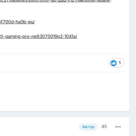
-pf700d-ha0b-eu/
070-gaming-pro-ne63070019p2-1041a/
1
#5
Автор