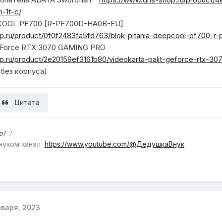
-1t-c/
COOL PF700 [R-PF700D-HA0B-EU]
p.ru/product/0f0f2483fa5fd763/blok-pitania-deepcool-pf700-r
GeForce RTX 3070 GAMING PRO
p.ru/product/2e20159ef3161b80/videokarta-palit-geforce-rtx-3
 без корпуса)
Цитата
бо!
?
внуком канал
https://www.youtube.com/@ДедушкаВнук
нваря, 2023