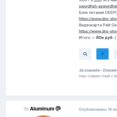
swordfish-aswordfish
Блок питания DEEP
https://www.dns-sho
Видеокарта Palit 
https://www.dns-sho
Итого :~
80к руб.
(
За спасибо- Спаси
Наш совместный с 
Aluminum
Опубликовано
16 я