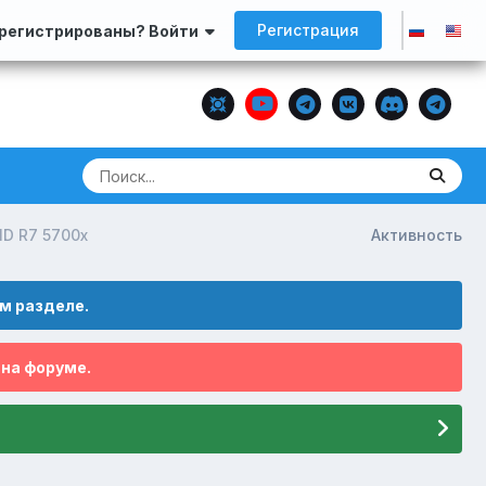
Регистрация
арегистрированы? Войти
D R7 5700x
Активность
м разделе.
 на форуме.