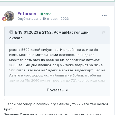
Enforsen
1 358
Опубликовано
19 января, 2023
В 19.01.2023 в 21:52,
РоманНастоящий
сказал:
рязянь 5600 какой нибудь. до 14к крайн. на али за 8к
взять можно. с материнками сложнее. на Яндексе
маркете есть afox на b550 за 6к. оперативка патриот
3600 за 3.4к две плашки. ссд м2 тоже патриот за 3к на
500 гигов. это всё на Яндекс маркете. видеокарт щас на
Авито много хороших. майнинга не бойся.
я себе на
авито за 15к 2060 купил. греется до 72°. корпус ищи сам.
не рекомендую аэрокул. купил за 3к а он вообще не
Показать
продувается. в нем видеокарта до бесконечности
греется. приходится использовать ПК без боковой
...
крышки корпуса. кулер для процессора рекомендую
... если разговор о покупки б/у / Авито , то ни чего там нельзя
депкул гамакс 400. брал за 1.5к в простых задачах проц
брать ...
греется до 50°. максимум 60 было ито из-за нагрева от
Звонишь Хэпикам и спрашиваешь , что у них есть и у них