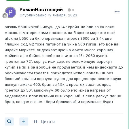
РоманНастоящий
0
Опубликовано
19 января, 2023
рязянь 5600 какой нибудь. до 14к крайн. на али за 8к взять
можно. с материнками сложнее. на Яндексе маркете есть
afox на b550 за 6к. оперативка патриот 3600 за 3.4к две
плашки. ссд м2 тоже патриот за 3к на 500 гигов. это всё на
Яндекс маркете. видеокарт щас на Авито много хороших.
майнинга не бойся. я себе на авито за 15к 2060 купил.
греется до 72°. корпус ищи сам. не рекомендую аэрокул.
купил за 3к а он вообще не продувается. в нем видеокарта до
бесконечности греется. приходится использовать ПК без
боковой крышки корпуса. кулер для процессора рекомендую
депкул гамакс 400. брал за 1.5к в простых задачах проц
греется до 50°. максимум 60 было ито из-за нагрева от
видеокарты. блок питания ищи хороший. я себе депкул da600
брал, но щас его нет. бери бронзовый и нормально будет
Цитата