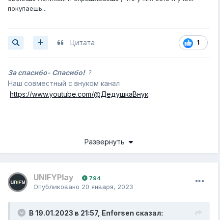
видеокарты. блок питания ищи хороший. я себе депкул
покупаешь...
da600 брал, но щас его нет. бери бронзовый и
нормально будет
Цитата
1
За спасибо- Спасибо!
?
Наш совместный с внуком канал
https://www.youtube.com/@ДедушкаВнук
Развернуть
UNIFYPlay
794
Опубликовано
20 января, 2023
В 19.01.2023 в 21:57,
Enforsen
сказал: