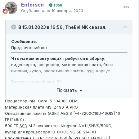
Enforsen
1 358
Опубликовано
19 января, 2023
В 15.01.2023 в 16:56,
TheEvilNK
сказал:
Сообщение:
Предпочтений нет
Что из комплектующих требуется в сборку:
видеокарта, процессор, материнская плата, блок
питания, кулер, оперативная память,
ssd
, корпус
Бюджет для сборки:
50
Показать
Процессор Intel Core i5-10400F OEM
Материнская плата MSI Z490-A PRO
Оперативная память G.Skill AEGIS [F4-3200C16D-16GIS] 16
ГБ(2х8гб)
500 ГБ
SSD
M.2 накопитель Kingston NV1 [SNVS/500G]
Кулер для процессора ID-COOLING SE-214-XT
Блок питания DEEPCOOL PF650 [R-PF650D-HA0B-EU]