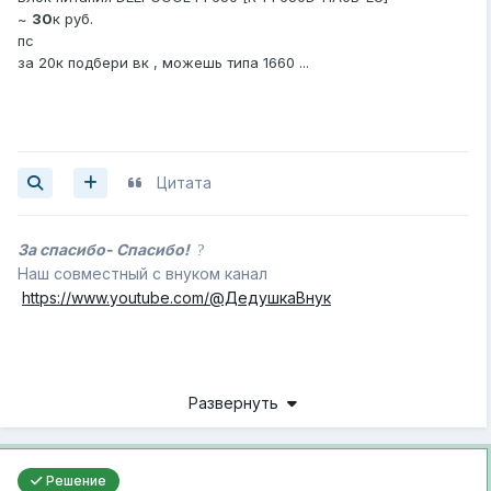
~
30
к руб.
пс
за 20к подбери вк , можешь типа 1660 ...
Цитата
За спасибо- Спасибо!
?
Наш совместный с внуком канал
https://www.youtube.com/@ДедушкаВнук
Развернуть
Решение