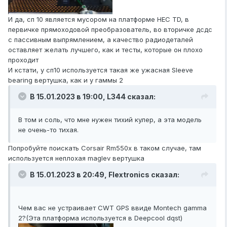
И да, сп 10 является мусором на платформе HEC TD, в
первичке прямоходовой преобразователь, во вторичке дсдс
с пассивным выпрямлением, а качество радиодеталей
оставляет желать лучшего, как и тесты, которые он плохо
проходит
И кстати, у сп10 используется такая же ужасная Sleeve
bearing вертушка, как и у гаммы 2
В 15.01.2023 в 19:00,
L344
сказал:
В том и соль, что мне нужен тихий кулер, а эта модель
не очень-то тихая.
Попробуйте поискать Corsair Rm550x в таком случае, там
используется неплохая maglev вертушка
В 15.01.2023 в 20:49,
Flextronics
сказал:
Чем вас не устраивает CWT GPS ввиде Montech gamma
2?(Эта платформа используется в Deepcool dqst)