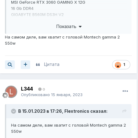
MSI GeForce RTX 3060 GAMING X 12G
16 Gb DDR4
GIGABYTE B560M DS3H V2
Комплектующие которые имеются в наличии:
Показать
Материнская плата: Gigabyte B560M DS3H V2
На самом деле, вам хватит с головой Montech gamma 2
Процессор: i5 10400F
550w
Оперативная память: DDR4 16Gb
Видеокарта: MSI GeForce RTX 3060
Накопители (
HDD
/SDD): Samsung 970
Блок питания:
Цитата
1
Сис-ма охлаждения:
Для каких целей требуется комплектующее:
Пересборка, у нынешнего бп очень жёсткая и негибкая
L344
0
проводка + толстенная оплётка. Это слегка (не слегка)
Опубликовано
15 января, 2023
неудобно.
Для игр и работы с 3D
В 15.01.2023 в 17:26,
Flextronics
сказал:
Бюджет для подбора:
6000
На самом деле, вам хватит с головой Montech gamma 2
550w