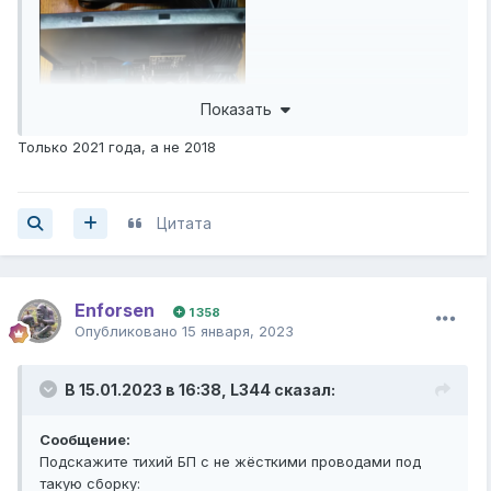
Показать
Только 2021 года, а не 2018
Цитата
И да, сп 10 является мусором на платформе HEC TD, в
первичке прямоходовой преобразователь, во вторичке
Enforsen
1 358
дсдс с пассивным выпрямлением, а качество
Опубликовано
15 января, 2023
радиодеталей оставляет желать лучшего, как и тесты,
которые он плохо проходит
И кстати, у сп10 используется такая же ужасная Sleeve
В 15.01.2023 в 16:38,
L344
сказал:
bearing вертушка, как и у гаммы 2
Попробуйте поискать Corsair Rm550x в таком случае,
Сообщение:
там используется неплохая maglev вертушка
Подскажите тихий БП с не жёсткими проводами под
такую сборку: