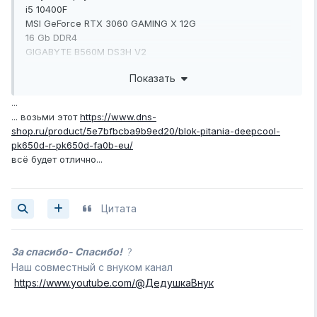
i5 10400F
MSI GeForce RTX 3060 GAMING X 12G
16 Gb DDR4
GIGABYTE B560M DS3H V2
Комплектующие которые имеются в наличии:
Показать
Материнская плата: Gigabyte B560M DS3H V2
...
Процессор: i5 10400F
... возьми этот
https://www.dns-
Оперативная память: DDR4 16Gb
shop.ru/product/5e7bfbcba9b9ed20/blok-pitania-deepcool-
Видеокарта: MSI GeForce RTX 3060
pk650d-r-pk650d-fa0b-eu/
Накопители (
HDD
/SDD): Samsung 970
всё будет отлично...
Блок питания:
Сис-ма охлаждения:
Для каких целей требуется комплектующее:
Цитата
Пересборка, у нынешнего бп очень жёсткая и негибкая
проводка + толстенная оплётка. Это слегка (не слегка)
неудобно.
За спасибо- Спасибо!
?
Наш совместный с внуком канал
Для игр и работы с 3D
https://www.youtube.com/@ДедушкаВнук
Бюджет для подбора:
6000