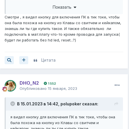
Либо менять корпус.
Показать
П.с. Ник зачётный))
Смотри , я видел кнопку для включения ПК в тик токе, чтобы
она была похожа на кнопку из Клавы со свитчем и кейкапом,
знаешь ли ты где купить такое. И также обязательно ли
подключать в мат.плату что-то кроме проводка для запуска(
будет ли работать без hd led, reset...?)
Цитата
DHO_N2
1 552
Опубликовано
15 января, 2023
В 15.01.2023 в 14:42,
polupoker
сказал:
я видел кнопку для включения ПК в тик токе, чтобы она
была похожа на кнопку из Клавы со свитчем и
кейкапом, знаешь ли ты где купить такое.