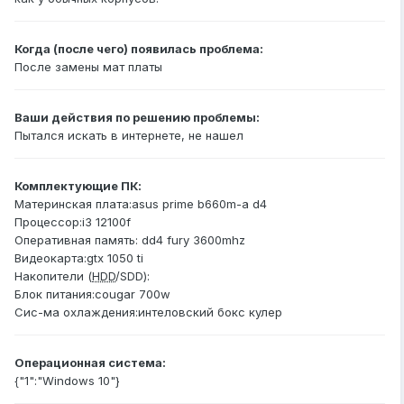
Когда (после чего) появилась проблема:
После замены мат платы
Ваши действия по решению проблемы:
Пытался искать в интернете, не нашел
Комплектующие ПК:
Материнская плата:asus prime b660m-a d4
Процессор:i3 12100f
Оперативная память: dd4 fury 3600mhz
Видеокарта:gtx 1050 ti
Накопители (
HDD
/SDD):
Блок питания:cougar 700w
Сис-ма охлаждения:интеловский бокс кулер
Операционная система:
{"1":"Windows 10"}