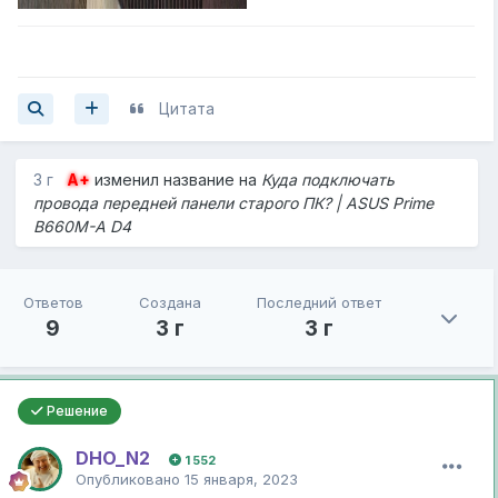
Цитата
3 г
A+
изменил название на
Куда подключать
провода передней панели старого ПК? | ASUS Prime
B660M-A D4
Ответов
Создана
Последний ответ
9
3 г
3 г
Решение
DHO_N2
1 552
Опубликовано
15 января, 2023