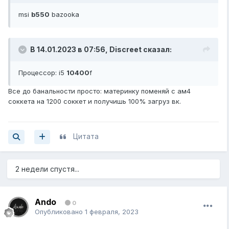
msi
b550
bazooka
В 14.01.2023 в 07:56,
Discreet
сказал:
Процессор: i5
10400
f
Все до банальности просто: материнку поменяй с ам4
соккета на 1200 соккет и получишь 100% загруз вк.
Цитата
2 недели спустя...
Ando
0
Опубликовано
1 февраля, 2023