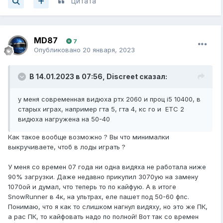
Цитата
MD87
7
Опубликовано
20 января, 2023
В 14.01.2023 в 07:56,
Discreet
сказал:
у меня современная видюха ртх 2060 и проц i5 10400, в
старых играх, например гта 5, гта 4, кс го и ЕТС 2
видюха нагружена на 50-40
Как такое вообще возможно ? Вы что минималки
выкручиваете, чтоб в лоды играть ?
У меня со времен 07 года ни одна видяха не работала ниже
90% загрузки. Даже недавно прикупил 3070ую на замену
1070ой и думал, что теперь то по кайфую. А в итоге
SnowRunner в 4к, на ультрах, еле пашет под 50-60 фпс.
Понимаю, что я как то слишком нагнул видяху, но это же ПК,
а рас ПК, то кайфовать надо по полной! Вот так со времен