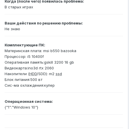
Когда (после чего) появилась проблема:
В старых играх
Ваши действия по решению проблемы:
Не знаю
Комплектующие ПК:
Материнская плата: msi b550 bazooka
Процессор: i5 10400f
Оперативная память:gskill 3200 16 gb
Видеокарта:ino3d rtx 2060
Накопители (
HDD
/SDD): m2
ssd
Блок питания:500 вт
Сис-ма охлаждения:кулер
Операционная система:
{"1":"Windows 10"}