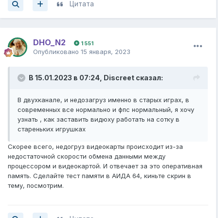
Цитата
Память в двухканале, надеюсь?
Интеловский процессор в АМДшную материнку
запихнул? Считаю, что, фпс 50-60 в этом случае, это
очень круто!
DHO_N2
1 551
Опубликовано
15 января, 2023
В 15.01.2023 в 07:24,
Discreet
сказал:
В двухканале, и недозагруз именно в старых играх, в
современных все нормально и фпс нормальный, я хочу
узнать , как заставить видюху работать на сотку в
стареньких игрушках
Скорее всего, недогруз видеокарты происходит из-за
недостаточной скорости обмена данными между
процессором и видеокартой. И отвечает за это оперативная
память. Сделайте тест памяти в АИДА 64, киньте скрин в
тему, посмотрим.