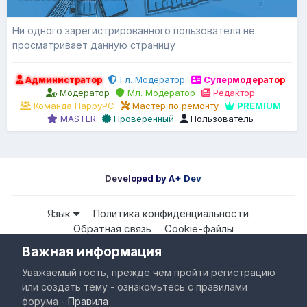
Ни одного зарегистрированного пользователя не
просматривает данную страницу
Администратор
Гл. Модератор
Супермодератор
Модератор
Мл. Модератор
Редактор
Команда HappyPC
Мастер по ремонту
PREMIUM
MASTER
Проверенный
Пользователь
Developed by A+ Dev
Язык
Политика конфиденциальности
Обратная связь
Cookie-файлы
Важная информация
Все права защищены © HappyPC
Уважаемый гость, прежде чем пройти регистрацию
Powered by Invision Community
или создать тему - ознакомьтесь с правилами
форума -
Правила