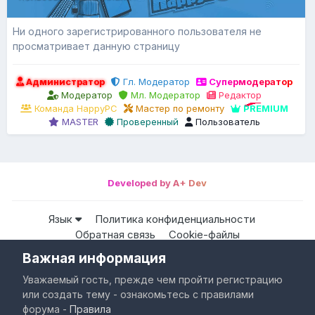
Ни одного зарегистрированного пользователя не
просматривает данную страницу
Администратор
Гл. Модератор
Супермодератор
Модератор
Мл. Модератор
Редактор
Команда HappyPC
Мастер по ремонту
PREMIUM
MASTER
Проверенный
Пользователь
Developed by A+ Dev
Язык
Политика конфиденциальности
Обратная связь
Cookie-файлы
Важная информация
Все права защищены © HappyPC
Уважаемый гость, прежде чем пройти регистрацию
Powered by Invision Community
или создать тему - ознакомьтесь с правилами
форума -
Правила