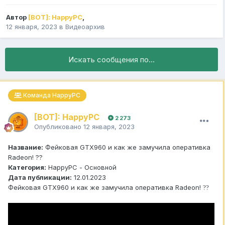
Автор
[BOT]: HappyPC
,
12 января, 2023
в
Видеоархив
Искать сообщения по...
Команда HappyPC
[BOT]: HappyPC
2 273
Опубликовано
12 января, 2023
Название:
Фейковая GTX960 и как же замучила оперативка
Radeon! ??
Категория:
HappyPC - Основной
Дата публикации:
12.01.2023
Фейковая GTX960 и как же замучила оперативка Radeon!
?
?