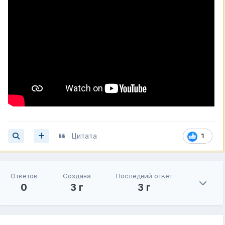
Цитата
1
Ответов
Создана
Последний ответ
0
3 г
3 г