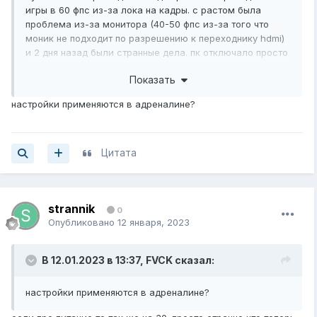
игры в 60 фпс из-за лока на кадры. с растом была
проблема из-за монитора (40-50 фпс из-за того что
моник не подходит по разрешению к переходнику hdmi)
и 2 дня назад были странные дела. пк отключало просто
так во время игры или не отключало. я думал что бп-
Показать
или же из-за разгона процессора и тд. при разгоне фпс
понялся до 60-70 хотя был под 60 с натягом
настройки применяются в адреналине?
Цитата
это кадры с высоким
strannik
0
Опубликовано
12 января, 2023
качеством. на средних 60 фпс но когда смотрю на
В 12.01.2023 в 13:37,
FVCK
сказал:
кучные деревья то 50 где-то
настройки применяются в адреналине?