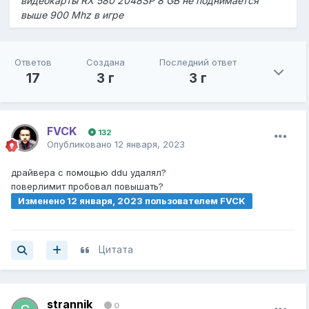
видеокарты RX 580 2048SP 8 GB не поднимается
выше 900 Mhz в игре
Ответов
Создана
Последний ответ
17
3 г
3 г
FVCK
132
Опубликовано
12 января, 2023
драйвера с помощью ddu удалял?
поверлимит пробовал повышать?
Изменено
12 января, 2023
пользователем FVCK
Цитата
strannik
0