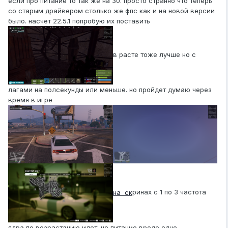
если про питание то так же на 30. просто странно что теперь
со старым драйвером столько же фпс как и на новой версии
было. насчет 22.5.1 попробую их поставить
в расте тоже лучше но с
лагами на полсекунды или меньше. но пройдет думаю через
время в игре
на ск
ринах с 1 по 3 частота
ядра по возрастанию идет. но питание вроде одно