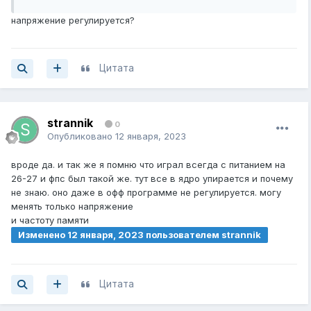
лагами на полсекунды или меньше. но пройдет думаю
через время в игре
напряжение регулируется?
Цитата
strannik
0
Опубликовано
12 января, 2023
вроде да. и так же я помню что играл всегда с питанием на
26-27 и фпс был такой же. тут все в ядро упирается и почему
не знаю. оно даже в офф программе не регулируется. могу
менять только напряжение
на ск
ринах с 1 по 3 частота
и частоту памяти
Изменено
12 января, 2023
пользователем strannik
Цитата
ядра по возрастанию идет. но питание вроде одно
на 1 скрине без машины 60 выдает и больше на 3-4 фпс