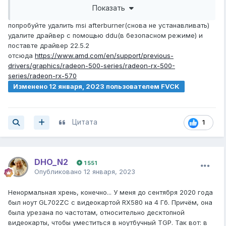
вообще не влияет. кривая тоже не работает. в фоллаут
Показать
4 тоже самое на высоких. было 60 стало от 40-60 когда
смотрю на что-то далеко то 40
попробуйте удалить msi afterburner(снова не устанавливать)
удалите драйвер с помощью ddu(в безопасном режиме) и
поставте драйвер 22.5.2
отсюда
https://www.amd.com/en/support/previous-
drivers/graphics/radeon-500-series/radeon-rx-500-
и тут так же. было на
series/radeon-rx-570
Изменено
12 января, 2023
пользователем FVCK
Цитата
1
средних и высоких 60 фпс. теперь 40 даже на средних
DHO_N2
1 551
Опубликовано
12 января, 2023
Ненормальная хрень, конечно... У меня до сентября 2020 года
был ноут GL702ZC с видеокартой RX580 на 4 Гб. Причём, она
была урезана по частотам, относительно десктопной
видеокарты, чтобы уместиться в ноутбучный TGP. Так вот: в