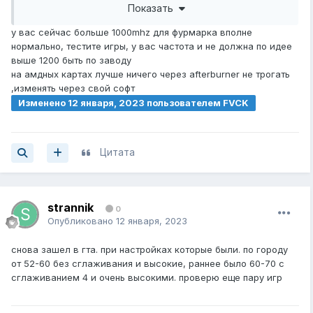
Показать
или в другой утилите питание посмотреть? в msi
у вас сейчас больше 1000mhz для фурмарка вполне
поставил +30 на power limit
нормально, тестите игры, у вас частота и не должна по идее
выше 1200 быть по заводу
на амдных картах лучше ничего через afterburner не трогать
,изменять через свой софт
Изменено
12 января, 2023
пользователем FVCK
Цитата
strannik
0
Опубликовано
12 января, 2023
снова зашел в гта. при настройках которые были. по городу
от 52-60 без сглаживания и высокие, раннее было 60-70 с
сглаживанием 4 и очень высокими. проверю еще пару игр