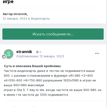
игре
Автор
strannik
,
12 января, 2023
в
Видеокарты
Искать сообщения по...
strannik
0
Опубликовано
12 января, 2023
Суть и описание Вашей проблемы:
Частота видеокарты даже в тестах не поднимается выше
900. с разным сглаживанием в фурмарк off=380 x2=400
x4=550-600 x8=750-860 разрешение 1920x1080 в играх не
выше 900=980 максимум
играл в Gta 5. 7 day to die. везде частота не выше 900-980. но
в меню гта частота до 1200 поднимается