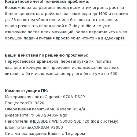
Когда (после чего) появилась проблема:
Возможно из-за разгона. перед всем этим играл в раст на
более средних настройках с загоном ядра до 1400 и питание
до 26 но потом убрал все и фпс был почти тот же. решил
снова разогнать перед игрой в 7 day to die и ее уже
отключило после всех махинаций. более вероятно что из-за
большой подачи питания просто убил что-то на видеокарте
Ваши действия по решению проблемы:
Переустановка драйверов. перезагрузка пк. попытка
настроить кривую для проверки. использование разного
питания с бп и использование другого бп но уже на 450.
Комплектующие ПК:
Материнская плата:Gigabyte 970A-DS3P
Процессор:FX-8320
Оперативная память:AMD Radeon R5 4/4
Видеокарта: rx 580 2048SP 8gb
Накопители (
HDD
/SDD): WD 500Gb
SSD
120 (под систему)
Блок питания:CORSAIR VS650
Сис-ма охлаждения: Башня с 1 кулером