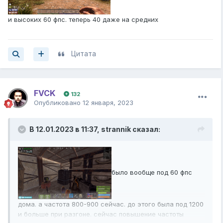
и высоких 60 фпс. теперь 40 даже на средних
Цитата
FVCK
132
Опубликовано
12 января, 2023
В 12.01.2023 в 11:37,
strannik
сказал:
было вообще под 60 фпс
дома. а частота 800-900 сейчас. до этого была под 1200
и больше при разгоне. сейчас повышение частоты