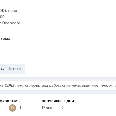
DD): none
500
: Deepcool
тема:
Цитата
 на
DDR3 память перестала работать на некоторых мат. платах, 
ТОРОВ ТЕМЫ
ПОПУЛЯРНЫЕ ДНИ
1
12 янв
2