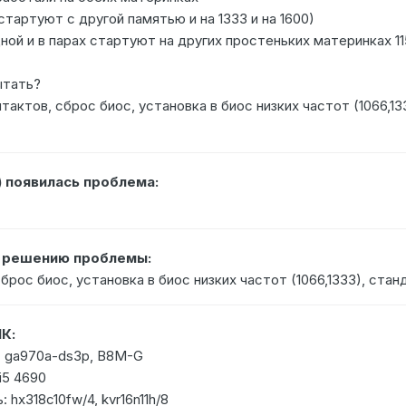
стартуют с другой памятью и на 1333 и на 1600)
ной и в парах стартуют на других простеньких материнках 11
ытать?
тактов, сброс биос, установка в биос низких частот (1066,13
) появилась проблема:
о решению проблемы:
брос биос, установка в биос низких частот (1066,1333), стан
К:
: ga970a-ds3p, B8M-G
i5 4690
 hx318c10fw/4, kvr16n11h/8