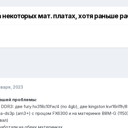
 некоторых мат. платах, хотя раньше р
нваря, 2023
Вашей проблемы:
DR3: две fury hx318c10fw/4 (по 4gb), две kingston kvr16n11h/8
a-ds3p (am3+) с процом FX6300 и на материнке B8M-G (1150
вал)
работали на обеих материнках