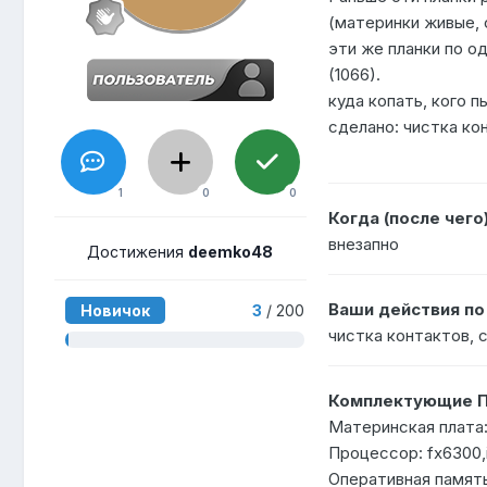
(материнки живые, 
эти же планки по од
(1066).
куда копать, кого п
сделано: чистка кон
1
0
0
Когда (после чего
внезапно
Достижения
deemko48
Ваши действия п
Новичок
3
/ 200
чистка контактов, с
Комплектующие П
Материнская плата
Процессор: fx6300,
Оперативная память: