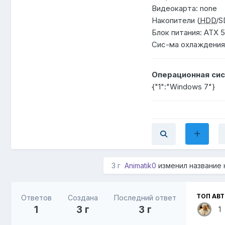
Видеокарта: none
Накопители (
HDD
/S
Блок питания: ATX 
Сис-ма охлаждения
Операционная сис
{"1":"Windows 7"}
3 г
Animatik0
изменил название
ТОП АВ
Ответов
Создана
Последний ответ
1
3 г
3 г
1