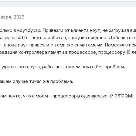
нваря, 2023
только в ноутбуках. Привезли от клиента ноут, не загружал 
лашка на 4 Гб - ноут заработал, загрузил виндовс. Добавил вт
- снова ноут привезли с теми же симптомами. Поменял в нём 
адация контроллера памяти в процессоре, процессору 10 ле
нул из этого ноута, работает в моём ноуте без проблем.
вашем случае такая же проблема.
том ноуте, что в моём - процессоры одинаковые: i7 3610QM.