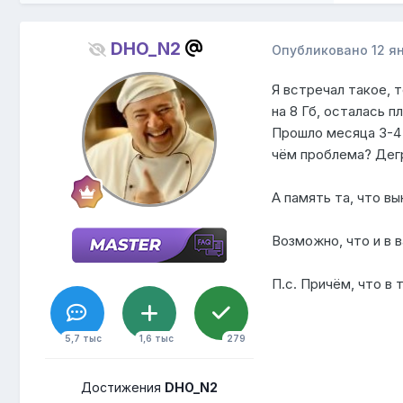
DHO_N2
Опубликовано
12 я
Я встречал такое, 
на 8 Гб, осталась п
Прошло месяца 3-4 
чём проблема? Дегр
А память та, что вы
Возможно, что и в 
П.с. Причём, что в 
5,7 тыс
1,6 тыс
279
Достижения
DHO_N2