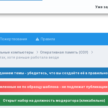
Уже з
Пожертвования
Правила
льные компьютеры
Оперативная память (ОЗУ)
тах, хотя раньше работала везде
данием темы - убедитесь, что вы создаёте её в правильно
ленные не по образцу шаблона - не подлежат публикации
Открыт набор на должность модератора (кликабельно)