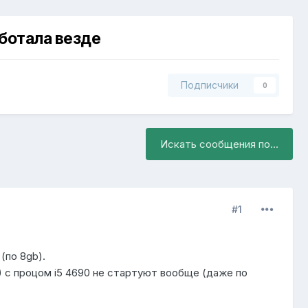
аботала везде
Подписчики
0
Искать сообщения по...
#1
 (по 8gb).
) с процом i5 4690 не стартуют вообще (даже по