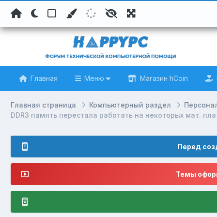
Главная
Меню
Магазин hCoin
Главная страница
Компьютерный раздел
Персона
DDR3 память перестала работать на некоторых мат. пла
Перед соз
Темы оформ