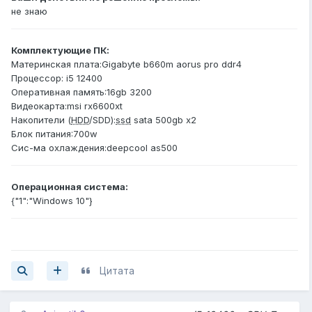
не знаю
Комплектующие ПК:
Материнская плата:Gigabyte b660m aorus pro ddr4
Процессор: i5 12400
Оперативная память:16gb 3200
Видеокарта:msi rx6600xt
Накопители (
HDD
/SDD):
ssd
sata 500gb x2
Блок питания:700w
Сис-ма охлаждения:deepcool as500
Операционная система:
{"1":"Windows 10"}
Цитата