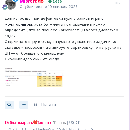
Misferado
2 626
Опубликовано
10 января, 2023
Для качественной дефектовки нужна запись игры
с
мониторингом
, хотя бы минуты полторы-две и нужно
определить, что за процесс нагружает
ЦП
через диспетчер
задач.
Открываете игру в окне, запускаете диспетчер задач и во
вкладке «процессы» активируете сортировку по нагрузке на
ЦП
— от большего к меньшему.
Скрины/видео скиньте сюда.
Цитата
❤️
Отблагодарить
(донат)
:
Т-Банк
| USDT
TRC20 THBTnSy44uvbwZGqR2o4i7rfdmtKUhyUiN