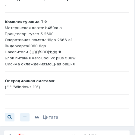
-
Комплектующие ПК:
Материнская плата: b450m a
Процессор: ryzen 5 2600
Оперативная память: 16gb 2666 x1
Видеокарта:1060 6gb
Накопители (
HDD
/SDD):
hdd
1t
Блок питания:AeroCool vx plus 500w
Сис-ма охлаждения:мощная башня
Операционная система:
{"1":"Windows 10"}
Цитата