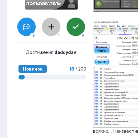
15
1
0
Достижения
daddydav
Новичок
18
/ 200
всяких... Неизвестн