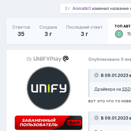
3 г
Animatik0
изменил название
ТОП АВ
Ответов
Создана
Последний ответ
35
3 г
3 г
15
UNIFYPlay
Опубликовано
9 ян
В 09.01.2023 
Драйвера на
SSD
вот это что то нове
В 09.01.2023 