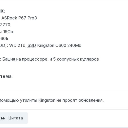
К:
 ASRock P67 Pro3
-3770
: 16Gb
60ti
DD): WD 2Tb,
SSD
Kingston C600 240Mb
 Башня на процессоре, и 5 корпусных куллеров
тема:
помощью утилиты Kingston не просят обновления.
Цитата