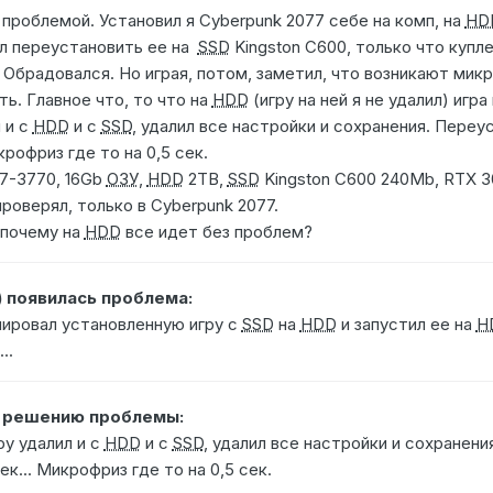
 проблемой. Установил я Cyberpunk 2077 себе на комп, на
HD
ил переустановить ее на
SSD
Kingston C600, только что купле
. Обрадовался. Но играя, потом, заметил, что возникают мик
ть. Главное что, то что на
HDD
(игру на ней я не удалил) игр
 и с
HDD
и с
SSD
, удалил все настройки и сохранения. Пере
крофриз где то на 0,5 сек.
i7-3770, 16Gb
ОЗУ
,
HDD
2TB,
SSD
Kingston C600 240Mb, RTX 30
проверял, только в Cyberpunk 2077.
 почему на
HDD
все идет без проблем?
) появилась проблема:
пировал установленную игру с
SSD
на
HDD
и запустил ее на
H
..
о решению проблемы:
ру удалил и с
HDD
и с
SSD
, удалил все настройки и сохранен
ек... Микрофриз где то на 0,5 сек.