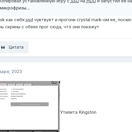
копировал установленную игру с
SSD
на
HDD
и запустил ее н
 микрофризы...
isk как себя
ssd
чувтвует и прогони crystal mark-ом ее, посмо
нь скрины с обеих прог сюда, что они покажут
Цитата
варя, 2023
Утилита Kingston