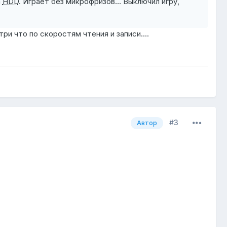
а
HDD
. Играет без микрофризов... Выключил игру,
три что по скоростям чтения и записи....
#3
Автор