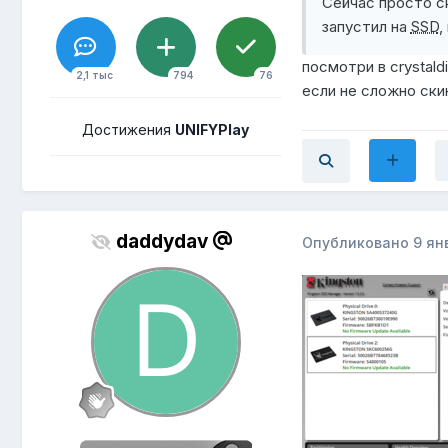
Сейчас просто с
запустил на
SSD
,
посмотри в crystald
2,1 тыс
794
76
если не сложно ски
Достижения
UNIFYPlay
daddydav
Опубликовано
9 ян