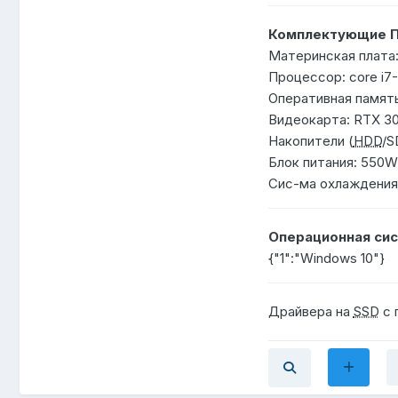
Комплектующие П
Материнская плата:
Процессор: core i7
Оперативная память
Видеокарта: RTX 30
Накопители (
HDD
/S
Блок питания: 550W
Сис-ма охлаждения:
Операционная сис
{"1":"Windows 10"}
Драйвера на
SSD
с 