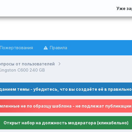
Уже з
Пожертвования
Правила
опросы от пользователей
Kingston C600 240 GB
данием темы - убедитесь, что вы создаёте её в правильно
ленные не по образцу шаблона - не подлежат публикации
Открыт набор на должность модератора (кликабельно)