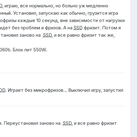
D
, играю, все нормально, но больно уж медленно
нный. Установил, запускаю как обычно, грузится игра
рофризы каждые 10 секунд, вне зависимости от нагрузки
а идет без проблем и фризов. А на
SSD
фризит. Потом я
установил заново на
SSD
, и все равно фризит так же,
60ti. Блок пит 550W.
DD
. Играет без микрофризов... Выключил игру, запустил
ия. Переустановил заново на
SSD
, и все равно фризит