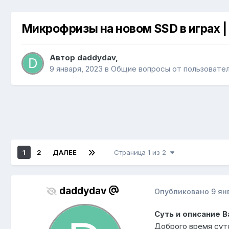
Микрофризы на новом SSD в играх |
Автор
daddydav
,
9 января, 2023
в
Общие вопросы от пользовате
1
2
ДАЛЕЕ
Страница 1 из 2
daddydav
Опубликовано
9 ян
Суть и описание 
Доброго время сут