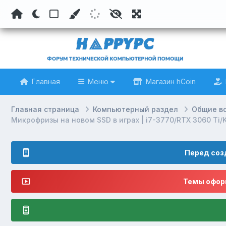
Главная
Меню
Магазин hCoin
Главная страница
Компьютерный раздел
Общие в
Микрофризы на новом SSD в играх | i7-3770/RTX 3060 Ti/
Перед соз
Темы оформ