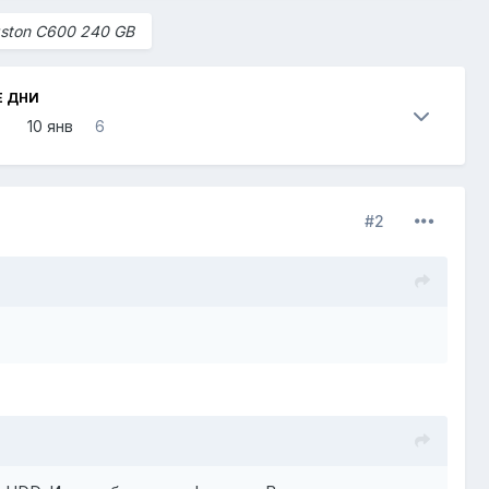
gston C600 240 GB
Е ДНИ
10 янв
6
#2