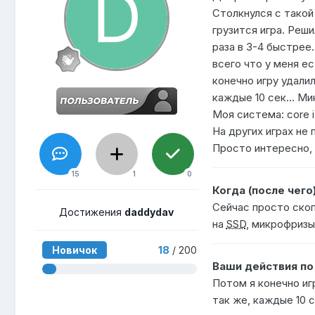
Столкнулся с такой
грузится игра. Реш
раза в 3-4 быстрее
всего что у меня ес
конечно игру удалил
каждые 10 сек... Ми
Моя система: core 
На других играх не 
Просто интересно,
15
1
0
Когда (после чего
Сейчас просто ско
Достижения
daddydav
на
SSD
, микрофризы.
Новичок
18
/ 200
Ваши действия п
Потом я конечно иг
так же, каждые 10 с