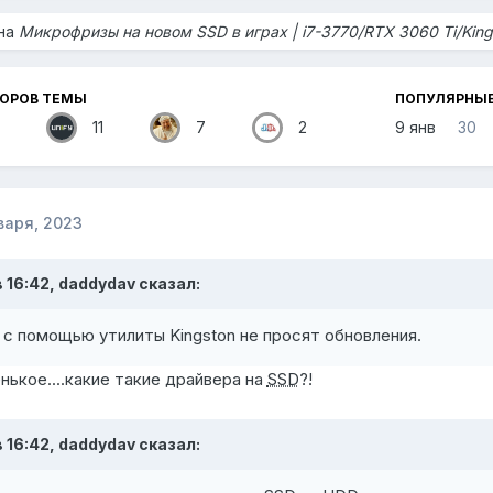
 на
Микрофризы на новом SSD в играх | i7-3770/RTX 3060 Ti/Kin
ТОРОВ ТЕМЫ
ПОПУЛЯРНЫ
11
7
2
9 янв
30
варя, 2023
в 16:42,
daddydav
сказал:
с помощью утилиты Kingston не просят обновления.
нькое....какие такие драйвера на
SSD
?!
в 16:42,
daddydav
сказал: