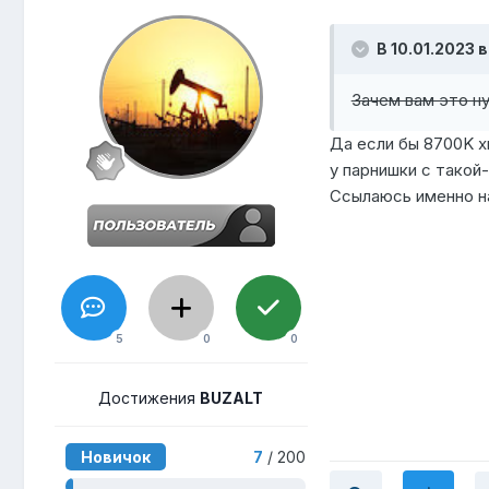
В 10.01.2023 в
Зачем вам это н
Да если бы 8700K хв
у парнишки с такой-
Ссылаюсь именно на 
5
0
0
Достижения
BUZALT
Новичок
7
/ 200