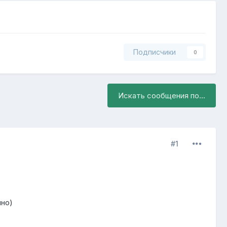
Подписчики
0
Искать сообщения по...
#1
чно)