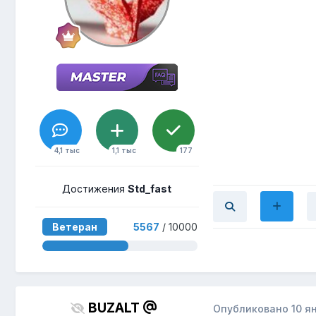
4,1 тыс
1,1 тыс
177
Достижения
Std_fast
Ветеран
5567
/ 10000
BUZALT
Опубликовано
10 я