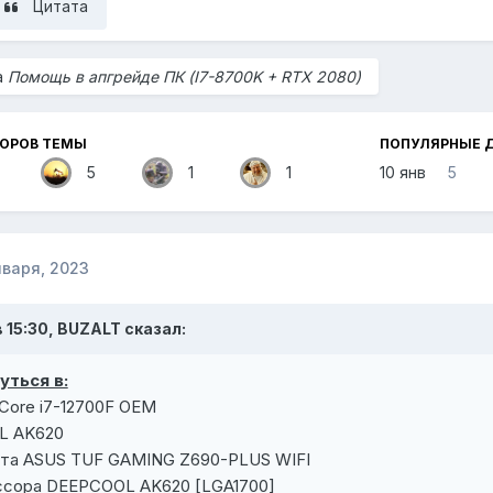
Цитата
а
Помощь в апгрейде ПК (I7-8700K + RTX 2080)
ТОРОВ ТЕМЫ
ПОПУЛЯРНЫЕ 
5
1
1
10 янв
5
нваря, 2023
в 15:30,
BUZALT
сказал:
ться в:
 Core i7-12700F OEM
L AK620
ата ASUS TUF GAMING Z690-PLUS WIFI
ссора DEEPCOOL AK620 [LGA1700]