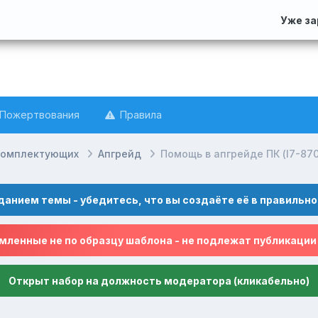
Уже з
Пожертвования
Правила
комплектующих
Апгрейд
Помощь в апгрейде ПК (I7-870
данием темы - убедитесь, что вы создаёте её в правильно
ленные не по образцу шаблона - не подлежат публикации
Открыт набор на должность модератора (кликабельно)