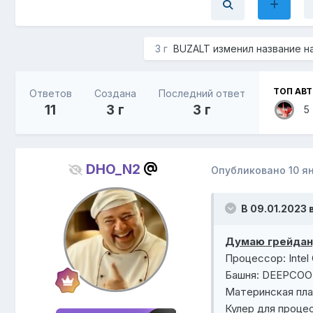
3 г
BUZALT
изменил название н
ТОП АВ
Ответов
Создана
Последний ответ
11
3 г
3 г
5
DHO_N2
Опубликовано
10 я
В 09.01.2023 
Думаю грейдану
Процессор: Intel
Башня: DEEPCOO
Материнская пл
Кулер для проце