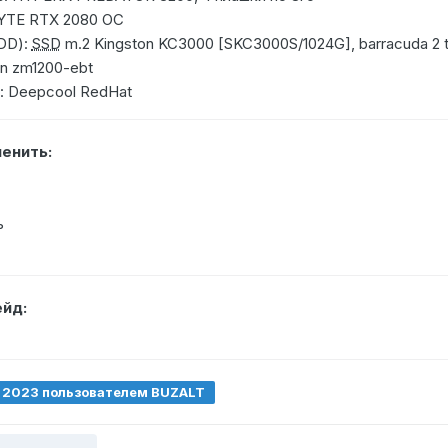
YTE RTX 2080 OC
DD):
SSD
m.2 Kingston KC3000 [SKC3000S/1024G], barracuda 2 
an zm1200-ebt
: Deepcool RedHat
менить:
ь
йд:
, 2023
пользователем BUZALT
одерации