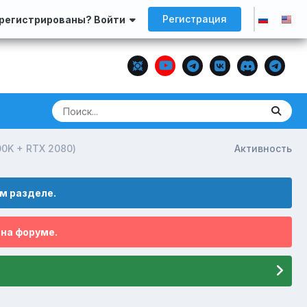
Регистрация
арегистрированы? Войти
0K + RTX 2080)
Активность
м разделе.
 на форуме.