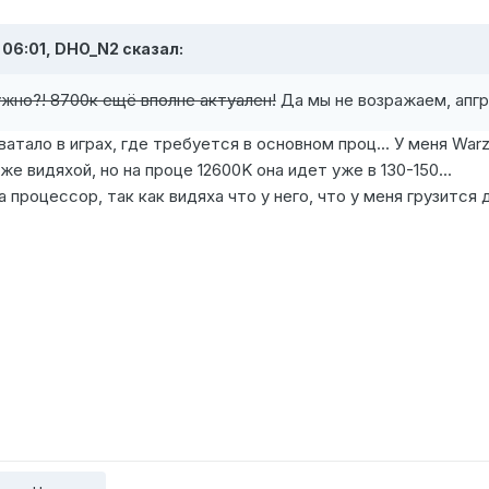
 06:01,
DHO_N2
сказал:
ужно?! 8700к ещё вполне актуален!
Да мы не возражаем, апгр
атало в играх, где требуется в основном проц... У меня War
же видяхой, но на проце 12600K она идет уже в 130-150...
процессор, так как видяха что у него, что у меня грузится 