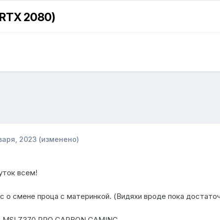
 RTX 2080)
варя, 2023
(изменено)
уток всем!
с о смене проца с материнкой. (Видяхи вроде пока достато
: MSI Z370 PRO CARBON GAMING