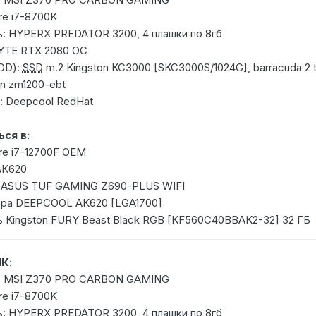
re i7-8700K
: HYPERX PREDATOR 3200, 4 плашки по 8гб
YTE RTX 2080 OC
DD):
SSD
m.2 Kingston KC3000 [SKC3000S/1024G], barracuda 2 
an zm1200-ebt
: Deepcool RedHat
ся в:
ore i7-12700F OEM
AK620
 ASUS TUF GAMING Z690-PLUS WIFI
ора DEEPCOOL AK620 [LGA1700]
 Kingston FURY Beast Black RGB [KF560C40BBAK2-32] 32 ГБ
К:
: MSI Z370 PRO CARBON GAMING
re i7-8700K
: HYPERX PREDATOR 3200, 4 плашки по 8гб