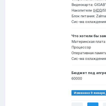
Видеокарта: GIGAB
Накопители (
HDD
/S
Блок питания: Zalm
Сис-ма охлаждения
Что хотели бы за
Материнская плата
Процессор
Оперативная памят
Сис-ма охлаждения
Бюджет под апгре
60000
Изменено
9 января
Для прохождения м