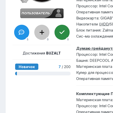
Процессор: Intel Co
Оперативная память
Видеокарта: GIGAB
Накопители (
HDD
/S
Блок питания: Zalm
Сис-ма охлаждения
5
0
0
Думаю грейдануть
Достижения
BUZALT
Процессор: Intel C
Башня: DEEPCOOL 
Материнская плата
Новичок
7
/ 200
Кулер для процесс
Оперативная память
Комплектующие П
Материнская плата
Процессор: Intel Co
Оперативная память