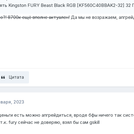
ять Kingston FURY Beast Black RGB [KF560C40BBAK2-32] 32 
о?! 8700к ещё вполне актуален!
Да мы не возражаем, апгрейд
Цитата
нваря, 2023
деньги есть можно апгрейдиться, вроде бфы ничего так систе
.к. fury сейчас не доверяю, взял бы сам gskill