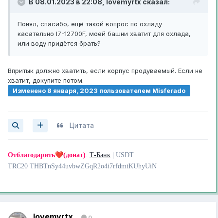
В 08.01.2023 в 22:08,
lovemyrtx
сказал:
Понял, спасибо, ещё такой вопрос по охладу
касательно I7-12700F, моей башни хватит для охлада,
или воду придётся брать?
Впритык должно хватить, если корпус продуваемый. Если не
хватит, докупите потом.
Изменено
8 января, 2023
пользователем Misferado
Цитата
❤️
Отблагодарить
(донат)
:
Т-Банк
| USDT
TRC20 THBTnSy44uvbwZGqR2o4i7rfdmtKUhyUiN
lovemyrtx
0