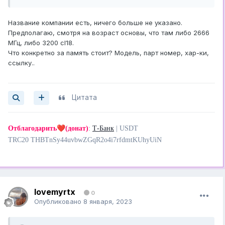
Название компании есть, ничего больше не указано.
Предполагаю, смотря на возраст основы, что там либо 2666
МГц, либо 3200 cl18.
Что конкретно за память стоит? Модель, парт номер, хар-ки,
ссылку..
Цитата
❤️
Отблагодарить
(донат)
:
Т-Банк
| USDT
TRC20 THBTnSy44uvbwZGqR2o4i7rfdmtKUhyUiN
lovemyrtx
0
Опубликовано
8 января, 2023