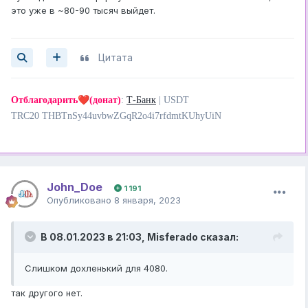
это уже в ~80-90 тысяч выйдет.
Цитата
❤️
Отблагодарить
(донат)
:
Т-Банк
| USDT
TRC20 THBTnSy44uvbwZGqR2o4i7rfdmtKUhyUiN
John_Doe
1 191
Опубликовано
8 января, 2023
В 08.01.2023 в 21:03,
Misferado
сказал:
Слишком дохленький для 4080.
так другого нет.