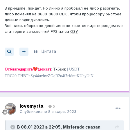
В принципе, пойдёт. Но лично я пробовал её либо разогнать,
либо поменял на 3600-3800 CL16, чтобы процессору быстрее
данные подкидывались.
Всё-таки, сборка не дешёвая и не хочется видеть рандомные
статтеры и заниженный FPS из-за
ОЗУ
.
Цитата
❤️
Отблагодарить
(донат)
:
Т-Банк
| USDT
TRC20 THBTnSy44uvbwZGqR2o4i7rfdmtKUhyUiN
lovemyrtx
0
Опубликовано
8 января, 2023
В 08.01.2023 в 22:05,
Misferado
сказал: