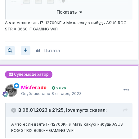
Показать
Тут надо всю платформу менять. Желательно на
А что если взять I7-12700KF и Мать какую нибудь ASUS ROG
13600K+, а это уже в ~80-90 тысяч выйдет.
STRIX B660-F GAMING WIFI
Цитата
Супермодератор
Misferado
2 626
Опубликовано
8 января, 2023
В 08.01.2023 в 21:25,
lovemyrtx
сказал:
А что если взять I7-12700KF и Мать какую нибудь ASUS
ROG STRIX B660-F GAMING WIFI