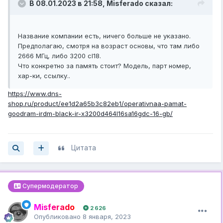
В 08.01.2023 в 21:58,
Misferado
сказал:
Название компании есть, ничего больше не указано.
Предполагаю, смотря на возраст основы, что там либо
2666 МГц, либо 3200 cl18.
Что конкретно за память стоит? Модель, парт номер,
хар-ки, ссылку..
https://www.dns-
shop.ru/product/ee1d2a65b3c82eb1/operativnaa-pamat-
goodram-irdm-black-ir-x3200d464l16sa16gdc-16-gb/
Цитата
Супермодератор
Misferado
2 626
Опубликовано
8 января, 2023