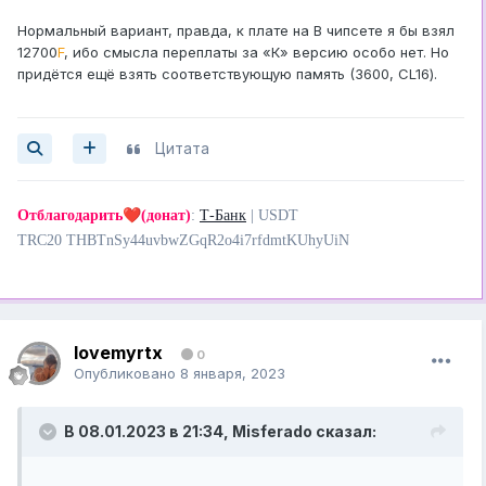
Нормальный вариант, правда, к плате на B чипсете я бы взял
12700
F
, ибо смысла переплаты за «К» версию особо нет. Но
придётся ещё взять соответствующую память (3600, CL16).
Цитата
❤️
Отблагодарить
(донат)
:
Т-Банк
| USDT
TRC20 THBTnSy44uvbwZGqR2o4i7rfdmtKUhyUiN
lovemyrtx
0
Опубликовано
8 января, 2023
В 08.01.2023 в 21:34,
Misferado
сказал: