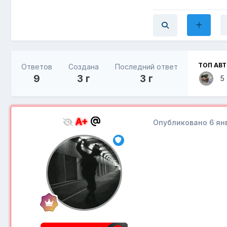
добавил ссылку
ТОП АВ
Ответов
Создана
Последний ответ
9
3 г
3 г
5
A+
Опубликовано
6 ян