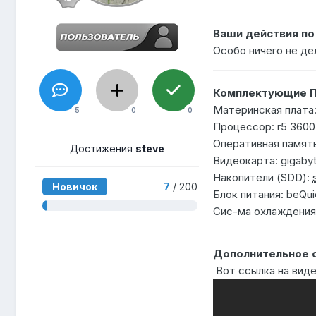
Ваши действия п
Особо ничего не де
Комплектующие П
Материнская плата:
5
0
0
Процессор: r5 3600
Оперативная память
Достижения
steve
Видеокарта: gigabyt
Накопители (SDD):
Новичок
7
/ 200
Блок питания: beQui
Сис-ма охлаждения:
Дополнительное о
Вот ссылка на виде