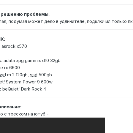
о решению проблемы:
лал, подумал может дело в удлинителе, подключил только пк
К:
 asrock x570
: adata xpg gammix d10 32gb
e rx 6600
ssd
m.2 120gb,
ssd
500gb
et! System Power 9 600w
 beQuiet! Dark Rock 4
писание:
о с треском на ютуб -