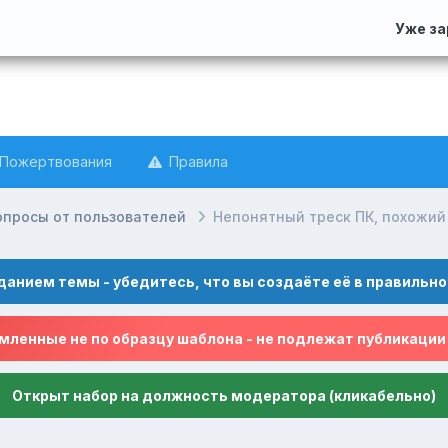
Уже з
Пожертвования
Правила
опросы от пользователей
Непонятный треск ПК, похожий 
данием темы - убедитесь, что вы создаёте её в правильно
ленные не по образцу шаблона - не подлежат публикации
Открыт набор на должность модератора (кликабельно)