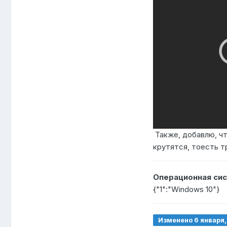
Также, добавлю, чт
крутятся, тоесть т
Операционная сис
{"1":"Windows 10"}
Изменено
6 января