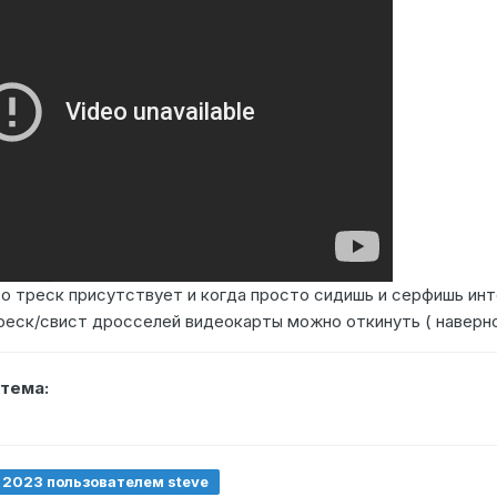
о треск присутствует и когда просто сидишь и серфишь инте
реск/свист дросселей видеокарты можно откинуть ( наверно
тема:
, 2023
пользователем steve