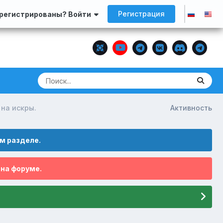
Регистрация
арегистрированы? Войти
на искры.
Активность
м разделе.
 на форуме.