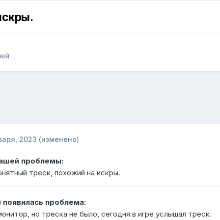
искры.
лей
варя, 2023
(изменено)
Вашей проблемы:
онятный треск, похожий на искры.
) появилась проблема:
онитор, но треска не было, сегодня в игре услышал треск.