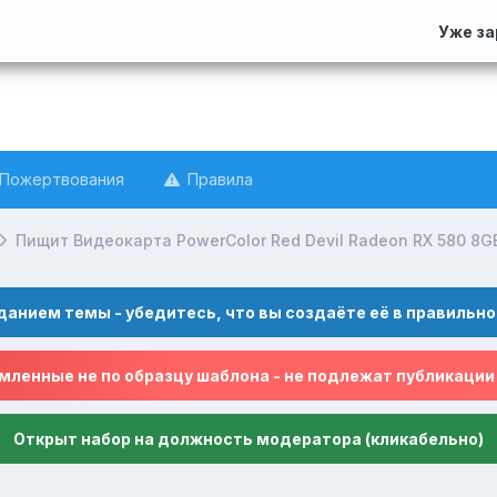
Уже з
Пожертвования
Правила
Пищит Видеокарта PowerColor Red Devil Radeon RX 580 8G
данием темы - убедитесь, что вы создаёте её в правильно
ленные не по образцу шаблона - не подлежат публикации
Открыт набор на должность модератора (кликабельно)