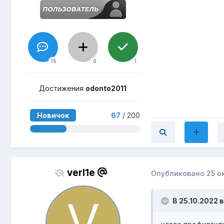
15
0
1
Достижения
odonto2011
Новичок
67
/ 200
verl1e
Опубликовано
25 о
В 25.10.2022 в