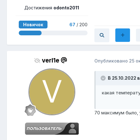
Достижения
odonto2011
Новичок
67
/ 200
verl1e
Опубликовано
25 о
В 25.10.2022 в
какая температу
70 максимум было, 