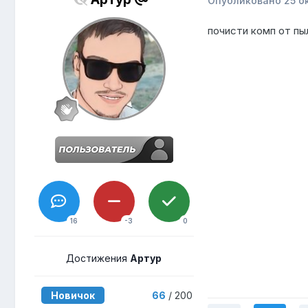
Опубликовано
25 о
почисти комп от пы
16
-3
0
Достижения
Артур
Новичок
66
/ 200