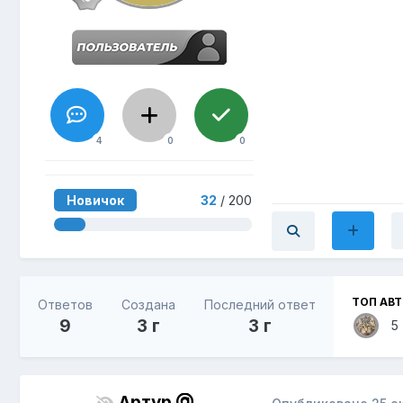
4
0
0
Новичок
32
/ 200
ТОП АВ
Ответов
Создана
Последний ответ
9
3 г
3 г
5
Артур