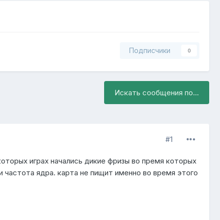
Подписчики
0
Искать сообщения по...
#1
екоторых играх начались дикие фризы во премя которых
 частота ядра. карта не пищит именно во время этого