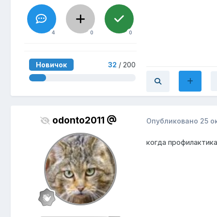
4
0
0
Новичок
32
/ 200
odonto2011
Опубликовано
25 о
когда профилактика